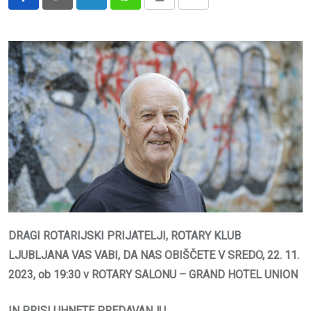
LinkedIn
Whatsapp
Print
Share
via
Email
DRAGI ROTARIJSKI PRIJATELJI,
ROTARY KLUB
LJUBLJANA
VAS VABI, DA NAS OBIŠČETE
V SREDO, 22. 11.
2023, ob 19:30 v
ROTARY SALONU – GRAND HOTEL UNION
IN PRISLUHNETE PREDAVANJU