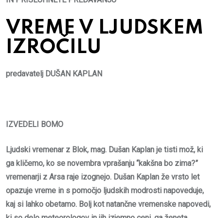
VREME V LJUDSKEM
IZROČILU
predavatelj
DUŠAN KAPLAN
IZVEDELI BOMO
Ljudski vremenar z Blok, mag. Dušan Kaplan je tisti mož, ki
ga kličemo, ko se novembra vprašanju “kakšna bo zima?”
vremenarji z Arsa raje izognejo. Dušan Kaplan že vrsto let
opazuje vreme in s pomočjo ljudskih modrosti napoveduje,
kaj si lahko obetamo. Bolj kot natančne vremenske napovedi,
ki so delo meteorologov in jih izjemno ceni, ga ženeta