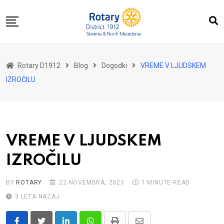
Skip
to
content
Domov
Rotary D1912
Blog
Dogodki
VREME V LJUDSKEM
O nas
IZROČILU
Za distrikt
Novice
Dogodki
VREME V LJUDSKEM
Kontakt
IZROČILU
BY
ROTARY
22 NOVEMBRA, 2023
1 MINUTE READ
3 LETA NAZAJ