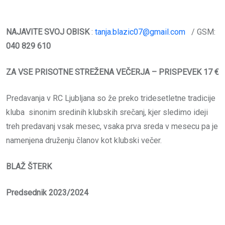
NAJAVITE SVOJ OBISK
:
tanja.blazic07@gmail.com
/ GSM:
040 829 610
ZA VSE PRISOTNE STREŽENA VEČERJA – PRISPEVEK 17 €
Predavanja v RC Ljubljana so že preko tridesetletne tradicije
kluba sinonim sredinih klubskih srečanj, kjer sledimo ideji
treh predavanj vsak mesec, vsaka prva sreda v mesecu pa je
namenjena druženju članov kot klubski večer.
BLAŽ ŠTERK
Predsednik 2023/2024