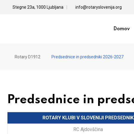
Skip
Stegne 23a, 1000 Ljubljana
info@rotaryslovenija.org
to
content
Domov
Rotary D1912
Predsednice in predsedniki 2026-2027
Predsednice in pred
ROTARY KLUBI V SLOVENIJI
PREDSEDNIK
RC Ajdovščina