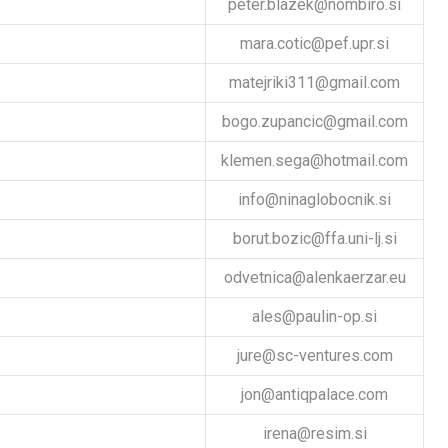
peter.blazek@nombiro.si
mara.cotic@pef.upr.si
matejriki311@gmail.com
bogo.zupancic@gmail.com
klemen.sega@hotmail.com
info@ninaglobocnik.si
borut.bozic@ffa.uni-lj.si
odvetnica@alenkaerzar.eu
ales@paulin-op.si
jure@sc-ventures.com
jon@antiqpalace.com
irena@resim.si