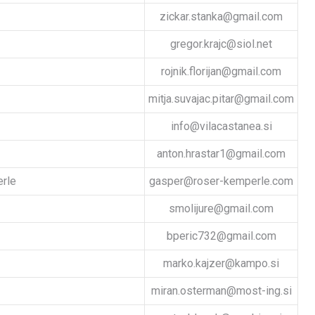
zickar.stanka@gmail.com
gregor.krajc@siol.net
rojnik.florijan@gmail.com
mitja.suvajac.pitar@gmail.com
info@vilacastanea.si
anton.hrastar1@gmail.com
rle
gasper@roser-kemperle.com
smolijure@gmail.com
bperic732@gmail.com
marko.kajzer@kampo.si
miran.osterman@most-ing.si