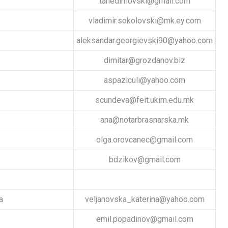
tanedimovski@gmail.com
vladimir.sokolovski@mk.ey.com
aleksandar.georgievski90@yahoo.com
dimitar@grozdanov.biz
aspaziculi@yahoo.com
scundeva@feit.ukim.edu.mk
ana@notarbrasnarska.mk
olga.orovcanec@gmail.com
bdzikov@gmail.com
a
veljanovska_katerina@yahoo.com
emil.popadinov@gmail.com