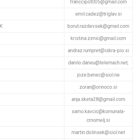
franccipot005@gmail.com
emil.cadez@triglav.si
K
borut.razdevsek@gmail.com
kristina.zimic@gmail.com
andraz.rumpret@iskra-pio.si
danilo.daneu@telemach.net;
joze.benec@siol.ne
zoran@orinoco.si
anja.sketa28@gmail.com
samo.kavcic@komunala-
crnomelj.si
martin.dolinsek@siol.net