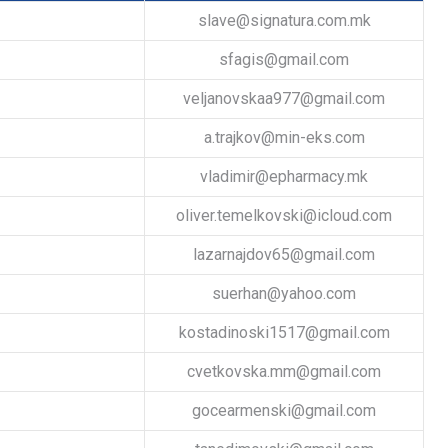
slave@signatura.com.mk
sfagis@gmail.com
veljanovskaa977@gmail.com
a.trajkov@min-eks.com
vladimir@epharmacy.mk
oliver.temelkovski@icloud.com
lazarnajdov65@gmail.com
suerhan@yahoo.com
kostadinoski1517@gmail.com
cvetkovska.mm@gmail.com
gocearmenski@gmail.com