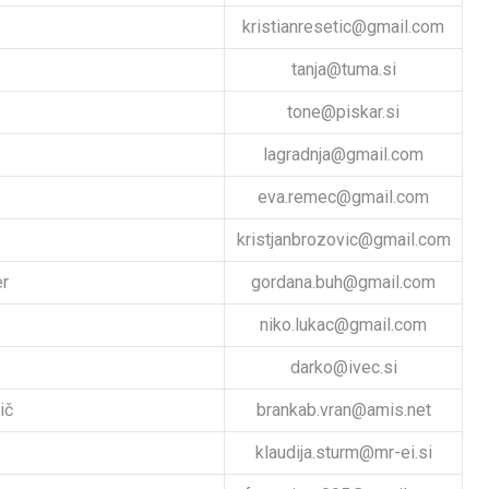
kristianresetic@gmail.com
tanja@tuma.si
tone@piskar.si
lagradnja@gmail.com
eva.remec@gmail.com
kristjanbrozovic@gmail.com
er
gordana.buh@gmail.com
niko.lukac@gmail.com
darko@ivec.si
ič
brankab.vran@amis.net
klaudija.sturm@mr-ei.si