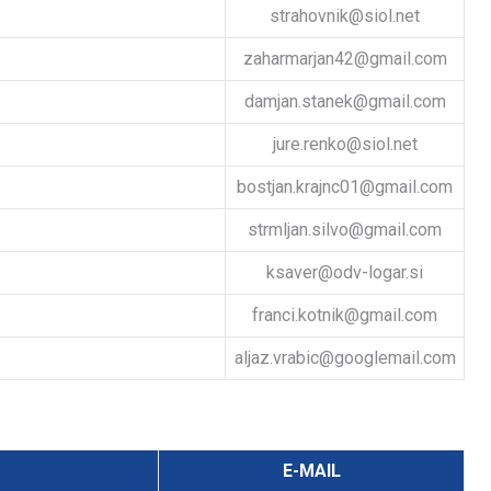
strahovnik@siol.net
zaharmarjan42@gmail.com
damjan.stanek@gmail.com
jure.renko@siol.net
bostjan.krajnc01@gmail.com
strmljan.silvo@gmail.com
ksaver@odv-logar.si
franci.kotnik@gmail.com
aljaz.vrabic@googlemail.com
E-MAIL