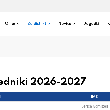
O nas
Za distrikt
Novice
Dogodki
K
sedniki 2026-2027
I
IME
Jerica Gomizelj