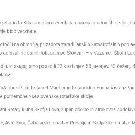
jetje Avto Krka uspešno izvedli dan sajenja medovitih rastlin, d
nje biodiverzitete.
čili na območja, prizadeta zaradi lanskih katastrofalnih poplav, i
elovali na osmih lokacijah po Sloveniji – v Vuzenici, Škofji Loki,
li, in skupaj smo posadili 32 kostanjev, 58 javorjev, 43 češenj, 47
kolja.
ba Maribor-Park, Rotaract Maribor in Rotary klub Buena Vista iz Vi
e te pomembne vseslovenske rotarijske akcije.
lani Rotary kluba Škofja Loka, župan občine in strokovna sodelavk
ec, Avto Krka, Čebelarsko društvo Prevalje in Sadjarsko društvo