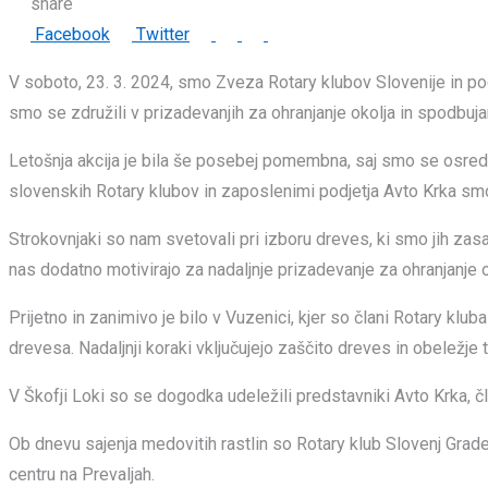
share
LinkedIn
Whatsapp
Print
Share
Facebook
Twitter
via
V soboto, 23. 3. 2024, smo Zveza Rotary klubov Slovenije in pod
Email
smo se združili v prizadevanjih za ohranjanje okolja in spodbuja
Letošnja akcija je bila še posebej pomembna, saj smo se osredoto
slovenskih Rotary klubov in zaposlenimi podjetja Avto Krka smo d
Strokovnjaki so nam svetovali pri izboru dreves, ki smo jih zasadi
nas dodatno motivirajo za nadaljnje prizadevanje za ohranjanje o
Prijetno in zanimivo je bilo v Vuzenici, kjer so člani Rotary klu
drevesa. Nadaljnji koraki vključujejo zaščito dreves in obeležj
V Škofji Loki so se dogodka udeležili predstavniki Avto Krka, č
Ob dnevu sajenja medovitih rastlin so Rotary klub Slovenj Grad
centru na Prevaljah.