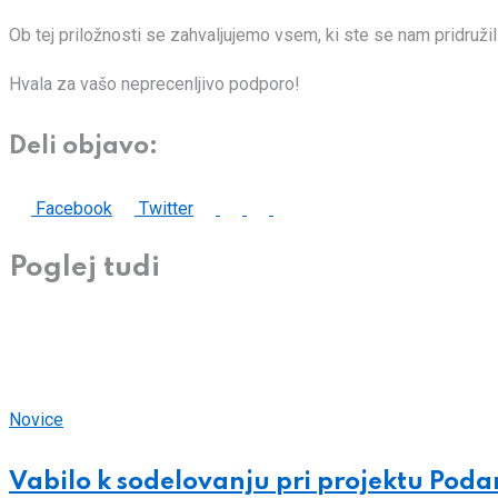
Ob tej priložnosti se zahvaljujemo vsem, ki ste se nam pridružil
Hvala za vašo neprecenljivo podporo!
Deli objavo:
LinkedIn
Whatsapp
Print
Share
Facebook
Twitter
via
Poglej tudi
Email
Novice
Vabilo k sodelovanju pri projektu Podar