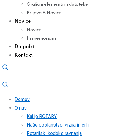
Grafični elementi in datoteke
Prijava E-Novice
Novice
Novice
In memoriam
Dogodki
Kontakt
Domov
O nas
Kaj je ROTARY
Naše poslanstvo, vizija in cilji
Rotarijski kodeks ravnanja