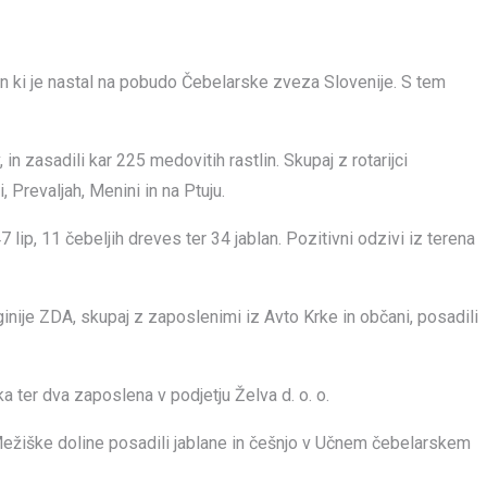
an ki je nastal na pobudo Čebelarske zveza Slovenije. S tem
n zasadili kar 225 medovitih rastlin. Skupaj z rotarijci
 Prevaljah, Menini in na Ptuju.
 lip, 11 čebeljih dreves ter 34 jablan. Pozitivni odzivi iz terena
rginije ZDA, skupaj z zaposlenimi iz Avto Krke in občani, posadili
a ter dva zaposlena v podjetju Želva d. o. o.
 Mežiške doline posadili jablane in češnjo v Učnem čebelarskem