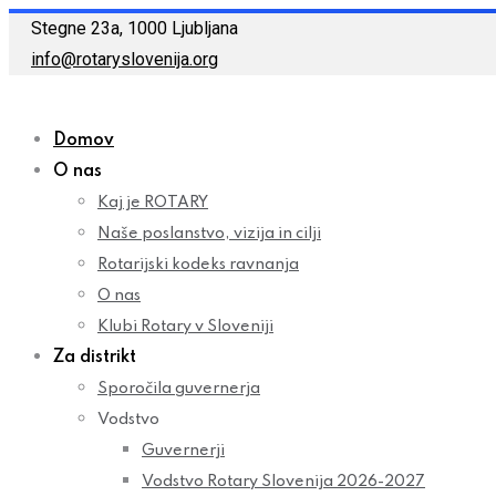
Skip
Stegne 23a, 1000 Ljubljana
to
info@rotaryslovenija.org
content
Domov
O nas
Kaj je ROTARY
Naše poslanstvo, vizija in cilji
Rotarijski kodeks ravnanja
O nas
Klubi Rotary v Sloveniji
Za distrikt
Sporočila guvernerja
Vodstvo
Guvernerji
Vodstvo Rotary Slovenija 2026-2027