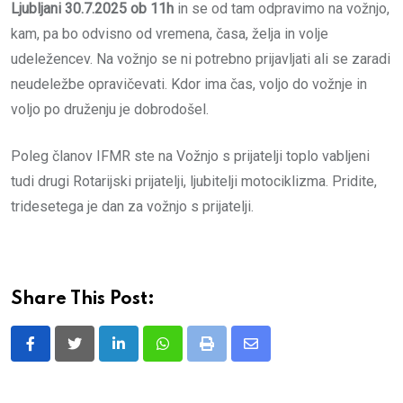
Ljubljani 30.7.2025 ob 11h
in se od tam odpravimo na vožnjo,
kam, pa bo odvisno od vremena, časa, želja in volje
udeležencev. Na vožnjo se ni potrebno prijavljati ali se zaradi
neudeležbe opravičevati. Kdor ima čas, voljo do vožnje in
voljo po druženju je dobrodošel.
Poleg članov IFMR ste na Vožnjo s prijatelji toplo vabljeni
tudi drugi Rotarijski prijatelji, ljubitelji motociklizma. Pridite,
tridesetega je dan za vožnjo s prijatelji.
Share This Post:
LinkedIn
Whatsapp
Print
Share
via