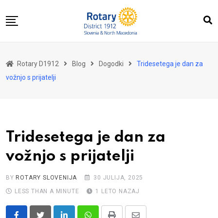
Skip
to
content
Domov
Rotary D1912
Blog
Dogodki
Tridesetega je dan za
O nas
vožnjo s prijatelji
Za distrikt
Novice
Dogodki
Tridesetega je dan za
Kontakt
vožnjo s prijatelji
BY
ROTARY SLOVENIJA
30 JULIJA, 2025
LESS THAN A MINUTE
1 LETO NAZAJ