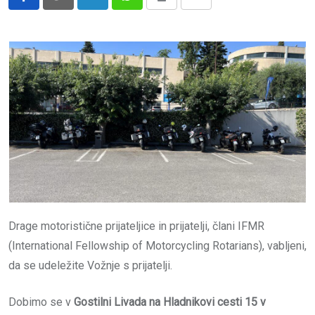
LinkedIn
Whatsapp
Print
Share
via
Email
Drage motoristične prijateljice in prijatelji, člani IFMR
(International Fellowship of Motorcycling Rotarians), vabljeni,
da se udeležite Vožnje s prijatelji.
Dobimo se v
Gostilni Livada na Hladnikovi cesti 15 v