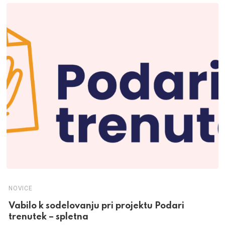
NOVICE
Vabilo k sodelovanju pri projektu Podari
trenutek – spletna