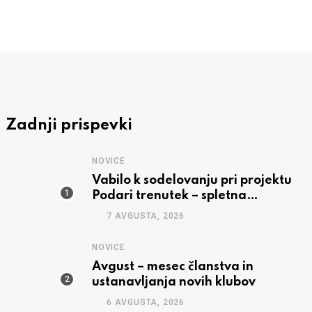
Zadnji prispevki
NOVICE
Vabilo k sodelovanju pri projektu
Podari trenutek – spletna
predstavitev
7 AVGUSTA, 2026
NOVICE
Avgust – mesec članstva in
ustanavljanja novih klubov
6 AVGUSTA, 2026