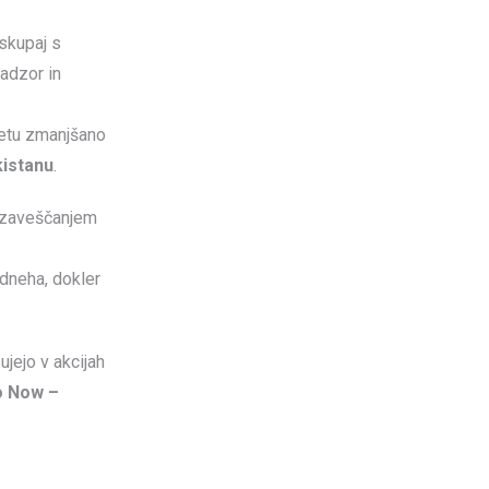
 skupaj s
adzor in
vetu zmanjšano
kistanu
.
 ozaveščanjem
dneha, dokler
jejo v akcijah
o Now –