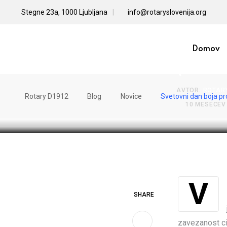
Skip
Stegne 23a, 1000 Ljubljana
info@rotaryslovenija.org
to
content
Svetov
Domov
(World
AVTOR:
ROTAR
Rotary D1912
Blog
Novice
Svetovni dan boja pro
10 MESECEV
SHARE
zavezanost ci