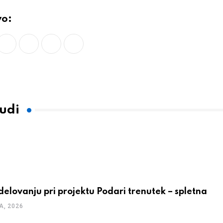
vo:
LinkedIn
Whatsapp
Print
Share
via
Email
tudi
delovanju pri projektu Podari trenutek – spletna
A, 2026