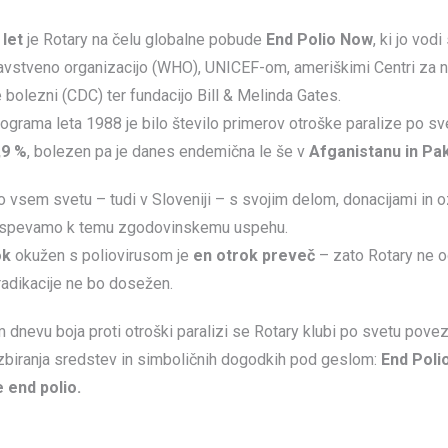
 let
je Rotary na čelu globalne pobude
End Polio Now
, ki jo vodi
vstveno organizacijo (WHO), UNICEF-om, ameriškimi Centri za n
 bolezni (CDC) ter fundacijo Bill & Melinda Gates.
ograma leta 1988 je bilo število primerov otroške paralize po s
,9 %
, bolezen pa je danes endemična le še v
Afganistanu in Pa
po vsem svetu – tudi v Sloveniji – s svojim delom, donacijami in
rispevamo k temu zgodovinskemu uspehu.
ok
okužen s poliovirusom je
en otrok preveč
– zato Rotary ne o
radikacije ne bo dosežen.
dnevu boja proti otroški paralizi se Rotary klubi po svetu povezu
zbiranja sredstev in simboličnih dogodkih pod geslom:
End Poli
 end polio.