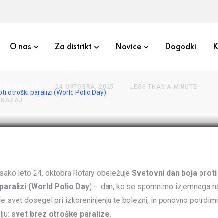
ni dan boja proti otroški para
O nas
Za distrikt
Novice
Dogodki
K
 Polio Day)
Y SLOVENIJA
24 OKTOBRA, 2025
LESS THAN A MINUTE
ti otroški paralizi (World Polio Day)
 NAZAJ
Vsako leto 24. oktobra Rotary obeležuje
Svetovni dan boja proti
paralizi (World Polio Day)
– dan, ko se spomnimo izjemnega na
je svet dosegel pri izkoreninjenju te bolezni, in ponovno potrdim
lju:
svet brez otroške paralize.