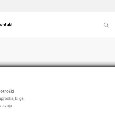
lizi
ontakt
 otroški
predka, ki ga
o svojo