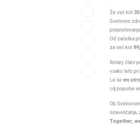
Že več kot
35
Svetovno zdra
preprečevanje
LinkedIn
Od začetka pr
Whatsapp
za več kot
99
Print
Rotary člani 
vsako leto p
Share
Le še
en otr
via
cilj popolne e
Email
Ob Svetovnem 
ozaveščanja, 
Together, we