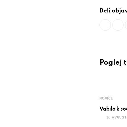
Deli obja
Poglej 
NOVICE
Vabilo k so
26 AVGUST