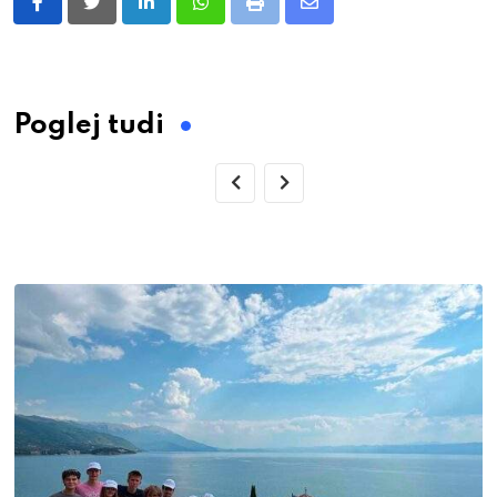
LinkedIn
Whatsapp
Print
Share
via
Email
Poglej tudi