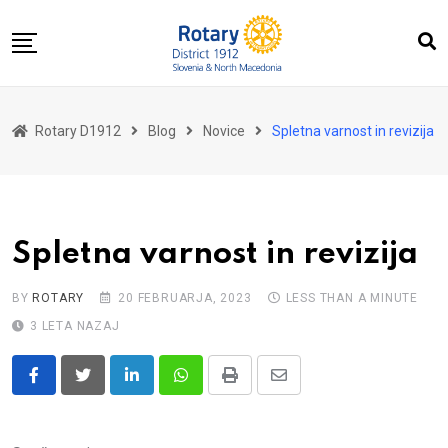
Skip
to
content
Domov
Rotary D1912
Blog
Novice
Spletna varnost in revizija
O nas
Za distrikt
Novice
Spletna varnost in revizija
Dogodki
Kontakt
BY
ROTARY
20 FEBRUARJA, 2023
LESS THAN A MINUTE
3 LETA NAZAJ
LinkedIn
Whatsapp
Print
Share
via
Email