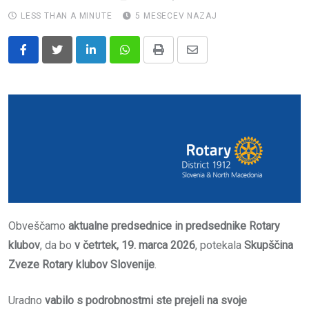
LESS THAN A MINUTE
5 MESECEV NAZAJ
LinkedIn
Whatsapp
Print
Share
via
Email
Obveščamo
aktualne predsednice in predsednike Rotary
klubov
, da bo
v četrtek, 19. marca 2026
, potekala
Skupščina
Zveze Rotary klubov Slovenije
.
Uradno
vabilo s podrobnostmi ste prejeli na svoje