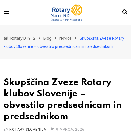
Skip
to
content
Domov
Rotary D1912
Blog
Novice
Skupščina Zveze Rotary
O nas
klubov Slovenije – obvestilo predsednicam in predsednikom
Za distrikt
Novice
Dogodki
Skupščina Zveze Rotary
Kontakt
klubov Slovenije –
obvestilo predsednicam in
predsednikom
BY
ROTARY SLOVENIJA
9 MARCA, 2026