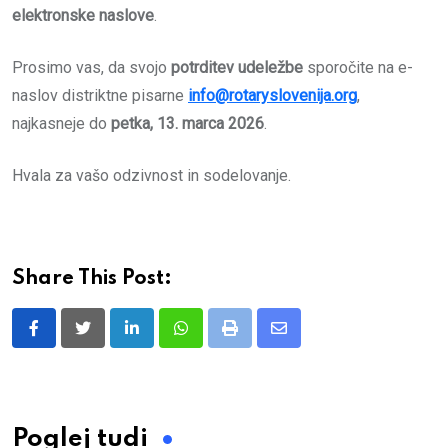
elektronske naslove
.
Prosimo vas, da svojo
potrditev udeležbe
sporočite na e-
naslov distriktne pisarne
info@rotaryslovenija.org
,
najkasneje do
petka, 13. marca 2026
.
Hvala za vašo odzivnost in sodelovanje.
Share This Post:
LinkedIn
Whatsapp
Print
Share
via
Email
Poglej tudi