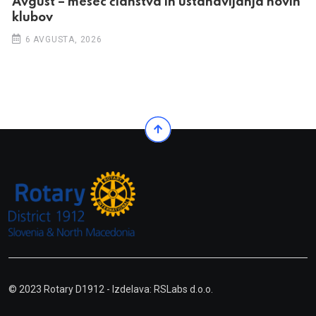
Avgust – mesec članstva in ustanavljanja novih
klubov
6 AVGUSTA, 2026
© 2023 Rotary D1912
- Izdelava: RSLabs d.o.o.