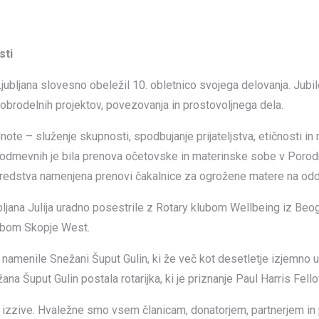
sti
jubljana slovesno obeležil 10. obletnico svojega delovanja. Jubilej
dobrodelnih projektov, povezovanja in prostovoljnega dela.
note – služenje skupnosti, spodbujanje prijateljstva, etičnosti i
 odmevnih je bila prenova očetovske in materinske sobe v Porodnišni
sredstva namenjena prenovi čakalnice za ogrožene matere na odde
ubljana Julija uradno posestrile z Rotary klubom Wellbeing iz Beog
lubom Skopje West.
w namenile Snežani Šuput Gulin, ki že več kot desetletje izjemno u
ana Šuput Gulin postala rotarijka, ki je priznanje Paul Harris Fello
 izzive. Hvaležne smo vsem članicam, donatorjem, partnerjem in p