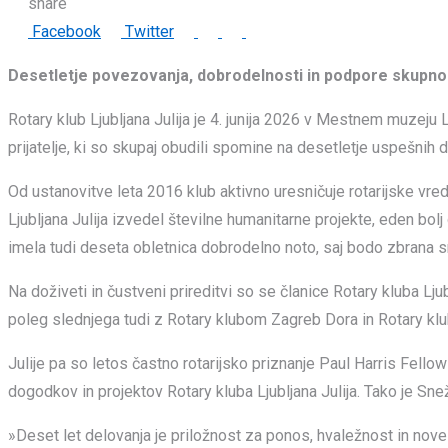
share
LinkedIn
Whatsapp
Print
Share
Facebook
Twitter
via
Desetletje povezovanja, dobrodelnosti in podpore skupno
Email
Rotary klub Ljubljana Julija je 4. junija 2026 v Mestnem muzeju L
prijatelje, ki so skupaj obudili spomine na desetletje uspešnih 
Od ustanovitve leta 2016 klub aktivno uresničuje rotarijske vred
Ljubljana Julija izvedel številne humanitarne projekte, eden bolj
imela tudi deseta obletnica dobrodelno noto, saj bodo zbrana 
Na doživeti in čustveni prireditvi so se članice Rotary kluba Lj
poleg slednjega tudi z Rotary klubom Zagreb Dora in Rotary k
Julije pa so letos častno rotarijsko priznanje Paul Harris Fello
dogodkov in projektov Rotary kluba Ljubljana Julija. Tako je Snež
»Deset let delovanja je priložnost za ponos, hvaležnost in nove