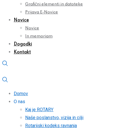
Grafični elementi in datoteke
Prijava E-Novice
Novice
Novice
In memoriam
Dogodki
Kontakt
Domov
O nas
Kaj je ROTARY
Naše poslanstvo, vizija in cilji
Rotarijski kodeks ravnanja