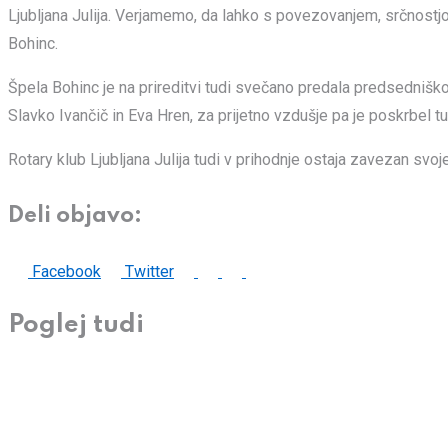
Ljubljana Julija. Verjamemo, da lahko s povezovanjem, srčnostj
Bohinc.
Špela Bohinc je na prireditvi tudi svečano predala predsedniško
Slavko Ivančič in Eva Hren, za prijetno vzdušje pa je poskrbel 
Rotary klub Ljubljana Julija tudi v prihodnje ostaja zavezan svoj
Deli objavo:
LinkedIn
Whatsapp
Print
Share
Facebook
Twitter
via
Poglej tudi
Email