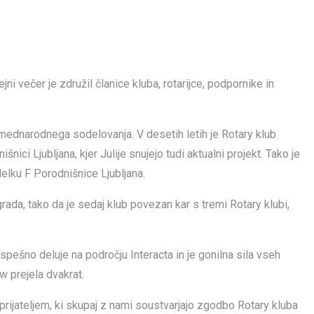
ni večer je združil članice kluba, rotarijce, podpornike in
n mednarodnega sodelovanja. V desetih letih je Rotary klub
ci Ljubljana, kjer Julije snujejo tudi aktualni projekt. Tako je
lku F Porodnišnice Ljubljana.
rada, tako da je sedaj klub povezan kar s tremi Rotary klubi,
spešno deluje na področju Interacta in je gonilna sila vseh
w prejela dvakrat.
rijateljem, ki skupaj z nami soustvarjajo zgodbo Rotary kluba