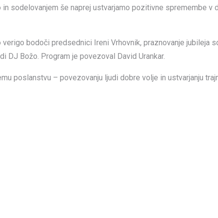
o in sodelovanjem še naprej ustvarjamo pozitivne spremembe v dr
 verigo bodoči predsednici Ireni Vrhovnik, praznovanje jubileja 
tudi DJ Božo. Program je povezoval David Urankar.
emu poslanstvu – povezovanju ljudi dobre volje in ustvarjanju traj