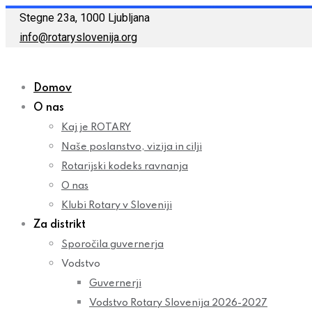
Skip
Stegne 23a, 1000 Ljubljana
to
info@rotaryslovenija.org
content
Domov
O nas
Kaj je ROTARY
Naše poslanstvo, vizija in cilji
Rotarijski kodeks ravnanja
O nas
Klubi Rotary v Sloveniji
Za distrikt
Sporočila guvernerja
Vodstvo
Guvernerji
Vodstvo Rotary Slovenija 2026-2027