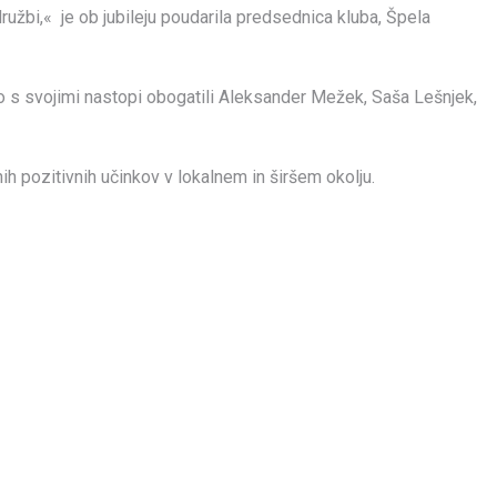
užbi,« je ob jubileju poudarila predsednica kluba, Špela
so s svojimi nastopi obogatili Aleksander Mežek, Saša Lešnjek,
nih pozitivnih učinkov v lokalnem in širšem okolju.