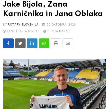
Jake Bijola, Žana
Karničnika in Jana Oblaka
BY
ROTARY SLOVENIJA
26 OKTOBRA, 2023
LESS THAN A MINUTE
3 LETA NAZAJ
LinkedIn
Whatsapp
Print
Share
via
Email