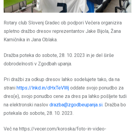
Rotary club Slovenj Gradec ob podpori Večera organizira
spletno dražbo dresov reprezentantov Jake Bijola, Žana
Karničnika in Jana Oblaka.
Dražba poteka do sobote, 28. 10. 2023 in je del širše
dobrodelnosti v Zgodbah upanja.
Pri dražbi za odkup dresov lahko sodelujete tako, da na
strani
https://lnkd.in/dHxTeVWj
oddate svojo ponudbo za
dres(e), svojo ponudbo cene za dres pa lahko pošljete tudi
na elektronski naslov
drazba@zgodbeupanja.si
. Dražba bo
potekala do sobote, 28. 10. 2023.
Več na https://vecer.com/koroska/foto-in-video-