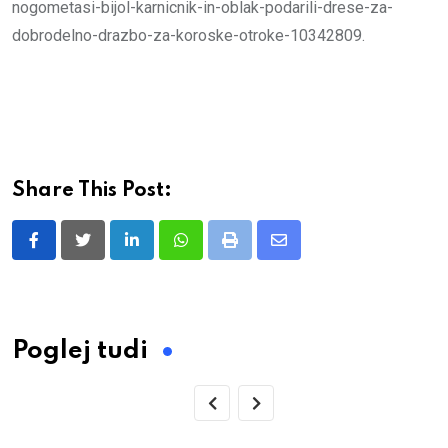
nogometasi-bijol-karnicnik-in-oblak-podarili-drese-za-
dobrodelno-drazbo-za-koroske-otroke-10342809.
Share This Post:
LinkedIn
Whatsapp
Print
Share
via
Email
Poglej tudi