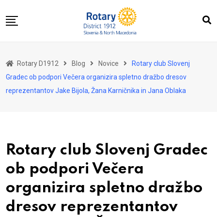
Skip
to
content
Domov
Rotary D1912
Blog
Novice
Rotary club Slovenj
O nas
Gradec ob podpori Večera organizira spletno dražbo dresov
Za distrikt
reprezentantov Jake Bijola, Žana Karničnika in Jana Oblaka
Novice
Dogodki
Kontakt
Rotary club Slovenj Gradec
ob podpori Večera
organizira spletno dražbo
dresov reprezentantov