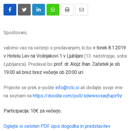
LinkedIn
Whatsapp
Print
Share
via
Email
Spoštovani,
vabimo vas na večerjo s predavanjem, ki bo
v torek 8.1.2019
v Hotelu Lev na Vošnjakovi 1 v Ljubljani
(13. nadstropje, soba
Ljubljanica). Predaval bo
prof. dr. Alojz Ihan
.
Začetek je ob
19.00 ali brez brez večerje ob 20:00 uri
.
Prijavite se prek e-pošte
info@rclc.si
ali dodajte svoje ime
na seznam na
https://doodle.com/poll/sdwwxvxaqfupir9z
Participacija: 10€ za večerjo.
Oglejte si celoten PDF opis dogodka in predstavitev