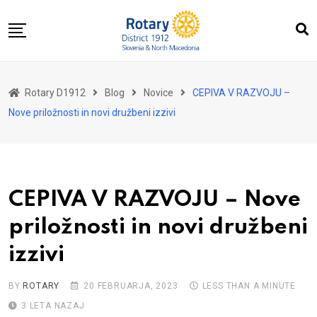
Skip
to
content
Domov
Rotary D1912
Blog
Novice
CEPIVA V RAZVOJU –
O nas
Nove priložnosti in novi družbeni izzivi
Za distrikt
Novice
Dogodki
CEPIVA V RAZVOJU – Nove
Kontakt
priložnosti in novi družbeni
izzivi
BY
ROTARY
20 FEBRUARJA, 2023
LESS THAN A MINUTE
3 LETA NAZAJ