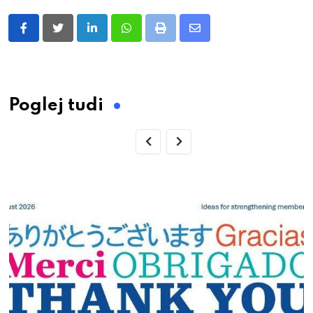
LinkedIn
Whatsapp
Print
Share
via
Email
Poglej tudi