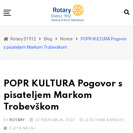
Skip
to
content
Domov
Rotary D1912
Blog
Novice
POPR KULTURA Pogovor
O nas
s pisateljem Markom Trobevškom
Za distrikt
Novice
Dogodki
POPR KULTURA Pogovor s
Kontakt
pisateljem Markom
Trobevškom
BY
ROTARY
20 FEBRUARJA, 2023
LESS THAN A MINUTE
3 LETA NAZAJ