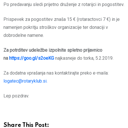
Po predavanju sledi prijetno druženje z rotarijci in pogostitev.
Prispevek za pogostitev znaša 15 € (rotaractovci 7 €) in je
namenjen pokritju stroškov organizacije ter donaciji v
dobrodelne namene.
Za potrditev udeležbe izpolnite spletno prijavnico
na
https://goo.gl/s2oeKG
najkasneje do torka, 5.2.2019.
Za dodatna vprašanja nas kontaktirajte preko e-maila:
logatec@rotaryklub.si
.
Lep pozdrav.
Share This Post: