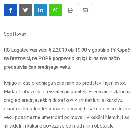
LinkedIn
Whatsapp
Print
Share
via
Email
Spoštovani,
RC Logatec vas vabi 6.2.2019 ob 19.00 v gostilno Pr’Kopač
na Brezovici, na POPR pogovor o knjigi, ki na nov način
predstavlja čas srednjega veka.
Knjigo in čas srednjega veka nam bo predstavil njen avtor,
Marko Trobevšek, prevajalec in pisatelj. Predavanje vključuje
pregled srednjeveških dosežkov v arhitekturi, slikarstvu,
glasbi in literaturi ter poskuša povedati, kako so v srednjem
veku posamezne umetnosti pojmovali, v kakšni hierarhiji so
jih videli in kakšne povezave so med njimi obstajale.