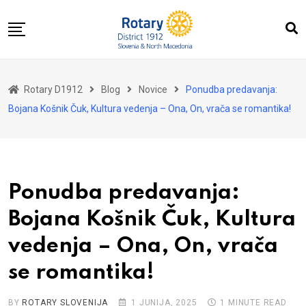
Skip
to
content
Domov
Rotary D1912
Blog
Novice
Ponudba predavanja:
O nas
Bojana Košnik Čuk, Kultura vedenja – Ona, On, vrača se romantika!
Za distrikt
Novice
Dogodki
Ponudba predavanja:
Kontakt
Bojana Košnik Čuk, Kultura
vedenja – Ona, On, vrača
se romantika!
BY
ROTARY SLOVENIJA
1 JUNIJA, 2025
1 MINUTE READ