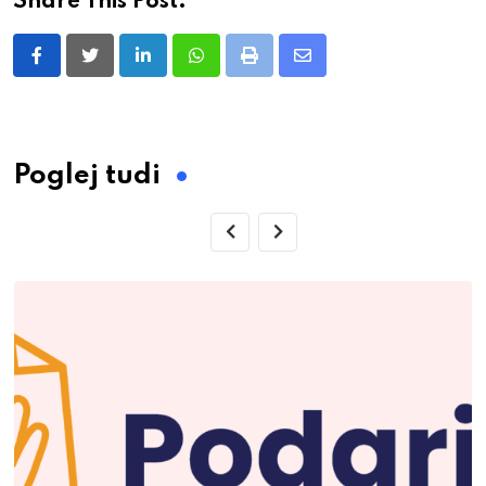
Share This Post:
LinkedIn
Whatsapp
Print
Share
via
Email
Poglej tudi