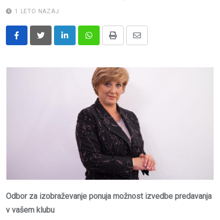
1 LETO NAZAJ
LinkedIn
Whatsapp
Print
Share
via
Email
Odbor za izobraževanje ponuja možnost izvedbe predavanja
v vašem klubu