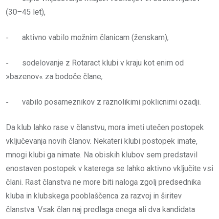
(30–45 let),
‐ aktivno vabilo možnim članicam (ženskam),
‐ sodelovanje z Rotaract klubi v kraju kot enim od
»bazenov« za bodoče člane,
‐ vabilo posameznikov z raznolikimi poklicnimi ozadji.
Da klub lahko rase v članstvu, mora imeti utečen postopek
vključevanja novih članov. Nekateri klubi postopek imate,
mnogi klubi ga nimate. Na obiskih klubov sem predstavil
enostaven postopek v katerega se lahko aktivno vključite vsi
člani. Rast članstva ne more biti naloga zgolj predsednika
kluba in klubskega pooblaščenca za razvoj in širitev
članstva. Vsak član naj predlaga enega ali dva kandidata