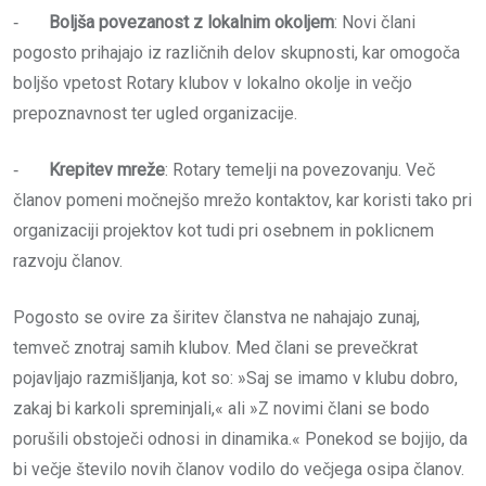
‐
Boljša povezanost z lokalnim okoljem
: Novi člani
pogosto prihajajo iz različnih delov skupnosti, kar omogoča
boljšo vpetost Rotary klubov v lokalno okolje in večjo
prepoznavnost ter ugled organizacije.
‐
Krepitev mreže
: Rotary temelji na povezovanju. Več
članov pomeni močnejšo mrežo kontaktov, kar koristi tako pri
organizaciji projektov kot tudi pri osebnem in poklicnem
razvoju članov.
Pogosto se ovire za širitev članstva ne nahajajo zunaj,
temveč znotraj samih klubov. Med člani se prevečkrat
pojavljajo razmišljanja, kot so: »Saj se imamo v klubu dobro,
zakaj bi karkoli spreminjali,« ali »Z novimi člani se bodo
porušili obstoječi odnosi in dinamika.« Ponekod se bojijo, da
bi večje število novih članov vodilo do večjega osipa članov.