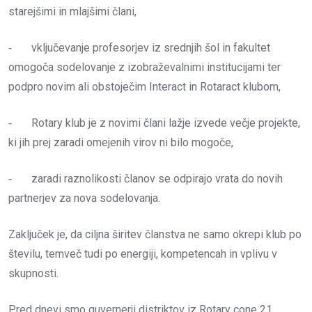
starejšimi in mlajšimi člani,
‐ vključevanje profesorjev iz srednjih šol in fakultet
omogoča sodelovanje z izobraževalnimi institucijami ter
podpro novim ali obstoječim Interact in Rotaract klubom,
‐ Rotary klub je z novimi člani lažje izvede večje projekte,
ki jih prej zaradi omejenih virov ni bilo mogoče,
‐ zaradi raznolikosti članov se odpirajo vrata do novih
partnerjev za nova sodelovanja.
Zaključek je, da ciljna širitev članstva ne samo okrepi klub po
številu, temveč tudi po energiji, kompetencah in vplivu v
skupnosti.
Pred dnevi smo guvernerji distriktov iz Rotary cone 21