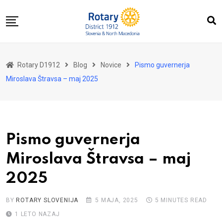
Skip
to
content
Domov
Rotary D1912
Blog
Novice
Pismo guvernerja
O nas
Miroslava Štravsa – maj 2025
Za distrikt
Novice
Dogodki
Pismo guvernerja
Kontakt
Miroslava Štravsa – maj
2025
BY
ROTARY SLOVENIJA
5 MAJA, 2025
5 MINUTES READ
1 LETO NAZAJ