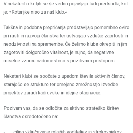
V nekaterih okoljih se še vedno pojavljajo tudi predsodki, kot
je: »Rotarijke niso za naš klub.«
Takšna in podobna prepričanja predstavljajo pomembno oviro
pri rasti in razvoju članstva ter ustvarjajo vzdušje zaprtosti in
neodzivnosti na spremembe. Če želimo klube okrepiti in jim
zagotoviti dolgoročno vitalnost, je nujno, da negativne
miselne vzorce nadomestimo s pozitivnim pristopom.
Nekateri klubi se soočate z upadom števila aktivnih članov,
starajočo se strukturo ter omejeno zmožnostjo izvedbe
projektov zaradi kadrovske in idejne stagnacije.
Pozivam vas, da se odločite za aktivno strateško širitev
članstva osredotočeno na:
‐ ciljno vključevanje mlajših voditeljev in strokovnjakov