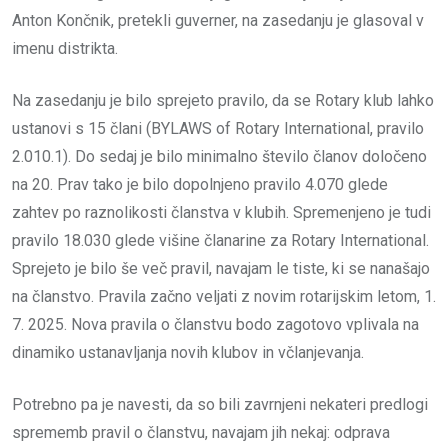
Anton Končnik, pretekli guverner, na zasedanju je glasoval v
imenu distrikta.
Na zasedanju je bilo sprejeto pravilo, da se Rotary klub lahko
ustanovi s 15 člani (BYLAWS of Rotary International, pravilo
2.010.1). Do sedaj je bilo minimalno število članov določeno
na 20. Prav tako je bilo dopolnjeno pravilo 4.070 glede
zahtev po raznolikosti članstva v klubih. Spremenjeno je tudi
pravilo 18.030 glede višine članarine za Rotary International.
Sprejeto je bilo še več pravil, navajam le tiste, ki se nanašajo
na članstvo. Pravila začno veljati z novim rotarijskim letom, 1.
7. 2025. Nova pravila o članstvu bodo zagotovo vplivala na
dinamiko ustanavljanja novih klubov in včlanjevanja.
Potrebno pa je navesti, da so bili zavrnjeni nekateri predlogi
sprememb pravil o članstvu, navajam jih nekaj: odprava