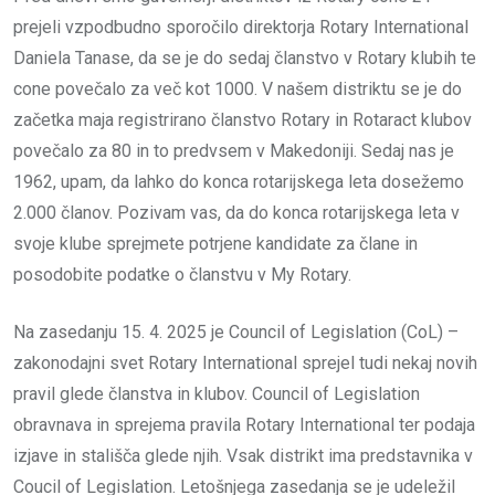
prejeli vzpodbudno sporočilo direktorja Rotary International
Daniela Tanase, da se je do sedaj članstvo v Rotary klubih te
cone povečalo za več kot 1000. V našem distriktu se je do
začetka maja registrirano članstvo Rotary in Rotaract klubov
povečalo za 80 in to predvsem v Makedoniji. Sedaj nas je
1962, upam, da lahko do konca rotarijskega leta dosežemo
2.000 članov. Pozivam vas, da do konca rotarijskega leta v
svoje klube sprejmete potrjene kandidate za člane in
posodobite podatke o članstvu v My Rotary.
Na zasedanju 15. 4. 2025 je Council of Legislation (CoL) –
zakonodajni svet Rotary International sprejel tudi nekaj novih
pravil glede članstva in klubov. Council of Legislation
obravnava in sprejema pravila Rotary International ter podaja
izjave in stališča glede njih. Vsak distrikt ima predstavnika v
Coucil of Legislation. Letošnjega zasedanja se je udeležil