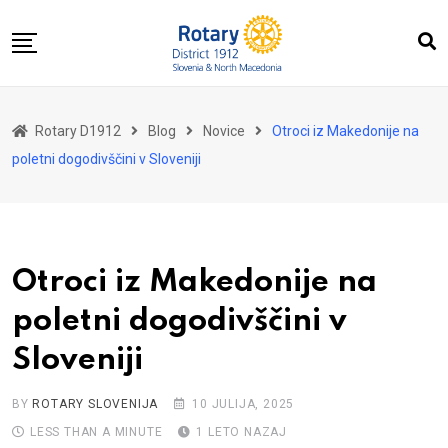
Skip
to
content
Domov
Rotary D1912
Blog
Novice
Otroci iz Makedonije na
O nas
poletni dogodivščini v Sloveniji
Za distrikt
Novice
Dogodki
Otroci iz Makedonije na
Kontakt
poletni dogodivščini v
Sloveniji
BY
ROTARY SLOVENIJA
10 JULIJA, 2025
LESS THAN A MINUTE
1 LETO NAZAJ