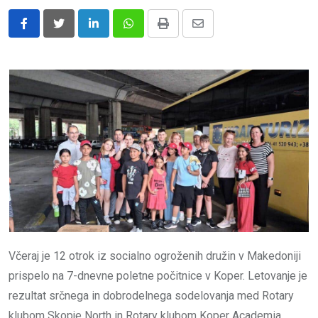
LinkedIn
Whatsapp
Print
Share
via
Email
Včeraj je 12 otrok iz socialno ogroženih družin v Makedoniji
prispelo na 7-dnevne poletne počitnice v Koper. Letovanje je
rezultat srčnega in dobrodelnega sodelovanja med Rotary
klubom Skopje North in Rotary klubom Koper Academia