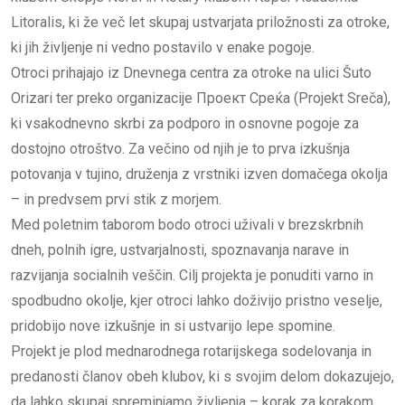
Litoralis, ki že več let skupaj ustvarjata priložnosti za otroke,
ki jih življenje ni vedno postavilo v enake pogoje.
Otroci prihajajo iz Dnevnega centra za otroke na ulici Šuto
Orizari ter preko organizacije Проект Среќа (Projekt Sreča),
ki vsakodnevno skrbi za podporo in osnovne pogoje za
dostojno otroštvo. Za večino od njih je to prva izkušnja
potovanja v tujino, druženja z vrstniki izven domačega okolja
– in predvsem prvi stik z morjem.
Med poletnim taborom bodo otroci uživali v brezskrbnih
dneh, polnih igre, ustvarjalnosti, spoznavanja narave in
razvijanja socialnih veščin. Cilj projekta je ponuditi varno in
spodbudno okolje, kjer otroci lahko doživijo pristno veselje,
pridobijo nove izkušnje in si ustvarijo lepe spomine.
Projekt je plod mednarodnega rotarijskega sodelovanja in
predanosti članov obeh klubov, ki s svojim delom dokazujejo,
da lahko skupaj spreminjamo življenja – korak za korakom.