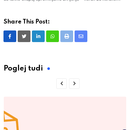
Share This Post:
LinkedIn
Whatsapp
Print
Share
via
Email
Poglej tudi