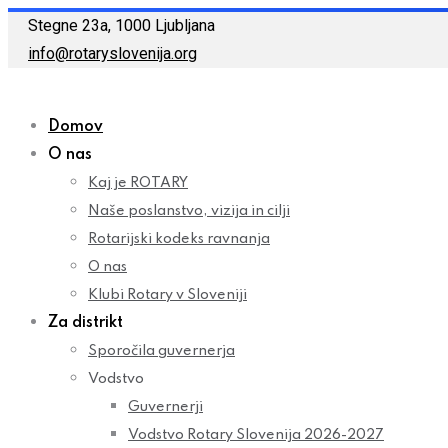
Skip
Stegne 23a, 1000 Ljubljana
to
info@rotaryslovenija.org
content
Domov
O nas
Kaj je ROTARY
Naše poslanstvo, vizija in cilji
Rotarijski kodeks ravnanja
O nas
Klubi Rotary v Sloveniji
Za distrikt
Sporočila guvernerja
Vodstvo
Guvernerji
Vodstvo Rotary Slovenija 2026-2027