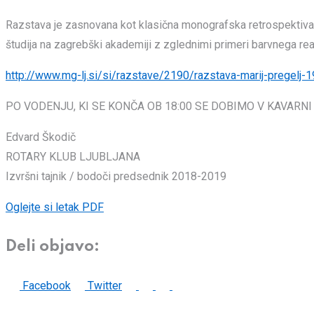
Razstava je zasnovana kot klasična monografska retrospektiva,
študija na zagrebški akademiji z zglednimi primeri barvnega realiz
http://www.mg-lj.si/si/razstave/2190/razstava-marij-pregelj-
PO VODENJU, KI SE KONČA OB 18:00 SE DOBIMO V KAVARNI
Edvard Škodič
ROTARY KLUB LJUBLJANA
Izvršni tajnik / bodoči predsednik 2018-2019
Oglejte si letak PDF
Deli objavo:
LinkedIn
Whatsapp
Print
Share
Facebook
Twitter
via