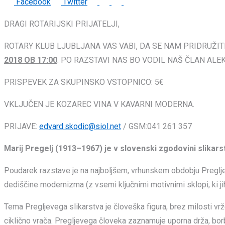
LinkedIn
Whatsapp
Print
Share
Facebook
Twitter
via
DRAGI ROTARIJSKI PRIJATELJI,
Email
ROTARY KLUB LJUBLJANA VAS VABI, DA SE NAM PRIDRUŽIT
2018 OB 17:00
. PO RAZSTAVI NAS BO VODIL NAŠ ČLAN ALE
PRISPEVEK ZA SKUPINSKO VSTOPNICO: 5€
VKLJUČEN JE KOZAREC VINA V KAVARNI MODERNA.
PRIJAVE:
edvard.skodic@siol.net
/ GSM:041 261 357
Marij Pregelj (1913–1967) je v slovenski zgodovini slik
Poudarek razstave je na najboljšem, vrhunskem obdobju Preglje
dediščine modernizma (z vsemi ključnimi motivnimi sklopi, ki jih P
Tema Pregljevega slikarstva je človeška figura, brez milosti vr
ciklično vrača. Pregljevega človeka zaznamuje uporna drža, borba