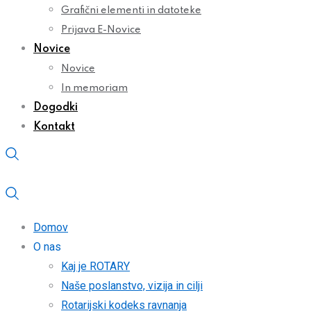
Grafični elementi in datoteke
Prijava E-Novice
Novice
Novice
In memoriam
Dogodki
Kontakt
Domov
O nas
Kaj je ROTARY
Naše poslanstvo, vizija in cilji
Rotarijski kodeks ravnanja