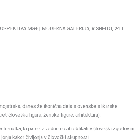
TROSPEKTIVA MG+ | MODERNA GALERIJA,
V SREDO, 24.1.
mojstrska, danes že ikonična dela slovenske slikarske
ret-človeška figura, ženske figure, arhitektura).
 trenutka, ki pa se v vedno novih oblikah v človeški zgodovini
jenja kakor življenja v človeški skupnosti.