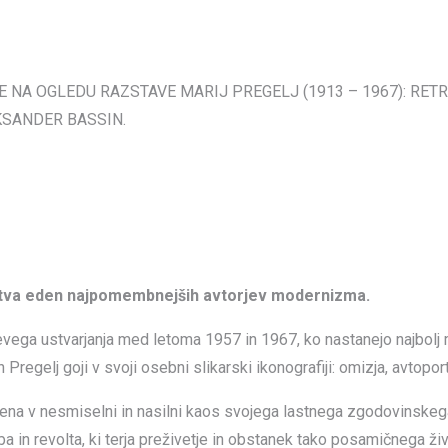
E NA OGLEDU RAZSTAVE MARIJ PREGELJ (1913 – 1967): RE
KSANDER BASSIN.
arstva eden najpomembnejših avtorjev modernizma.
vega ustvarjanja med letoma 1957 in 1967, ko nastanejo najbolj 
regelj goji v svoji osebni slikarski ikonografiji: omizja, avtoport
žena v nesmiselni in nasilni kaos svojega lastnega zgodovinskega
 in revolta, ki terja preživetje in obstanek tako posamičnega živl