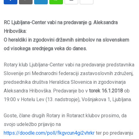
LinkedIn
Whatsapp
Print
Share
via
Email
RC Ljubljana-Center vabi na predavanje g. Aleksandra
Hribovška:
O heraldiki in zgodovini državnih simbolov na slovenskem
od visokega srednjega veka do danes.
Rotary klub Ljubljana-Center vabi na predavanje predstavnika
Slovenije pri Mednarodni federaciji zastavoslovnih združenj,
predsednika društva Heraldica Slovenica in zgodovinarja
Aleksandra Hribovška. Predavanje bo v
torek 16.1.2018
ob
19:00 v Hotelu Lev (13. nadstropje), Vošnjakova 1, Ljubljana.
Goste, člane drugih Rotary in Rotaract klubov prosimo, da
svojo udeležbo prijavijo na
https://doodle.com/poll/fkgvcun4gi2vhrkr
ter po predavanju