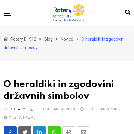
Skip
to
content
Domov
Rotary D1912
Blog
Novice
O heraldiki in zgodovini
O nas
državnih simbolov
Za distrikt
Novice
Dogodki
O heraldiki in zgodovini
Kontakt
državnih simbolov
BY
ROTARY
20 FEBRUARJA, 2023
LESS THAN A MINUTE
3 LETA NAZAJ