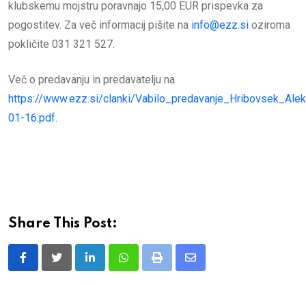
klubskemu mojstru poravnajo 15,00 EUR prispevka za
pogostitev. Za več informacij pišite na
info@ezz.si
oziroma
pokličite 031 321 527.
Več o predavanju in predavatelju na
https://www.ezz.si/clanki/Vabilo_predavanje_Hribovsek_Ale
01-16.pdf
.
Share This Post:
LinkedIn
Whatsapp
Print
Share
via
Email