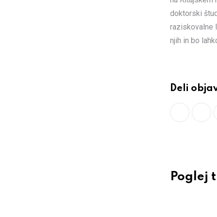
doktorski štud
raziskovalne l
njih in bo lah
Deli obja
Poglej 