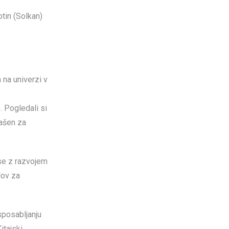
 na univerzi v
. Pogledali si
lašen za
 se z razvojem
lov za
usposabljanju
itajski