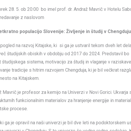
redavanje z naslovom
tkratno populacijo Slovenije: Življenje in študij v Chengduju
pogled na razvoj Kitajske, ki si ga je ustvaril tekom dveh let dela
več študijskih obiskih v obdobju od 2017 do 2024. Predstavil bo
 študijskega sistema, motivacijo za študij in vlaganje v raziskave
nje tradicije s hitrim razvojem Chengduja, ki je bil večkrat razg
mesto na Kitajskem.
ž Mavrič je profesor za kemijo na Univerzi v Novi Gorici. Ukvarja
kturnih funkcionalnim materialov za hranjenje energije in materia
itske procese.
ki ga je opravil na naši univerzi je bil dve leti na podoktorskem 
na univerzi v Chengduju. S to univerzo še vedno redno sodeluje. K