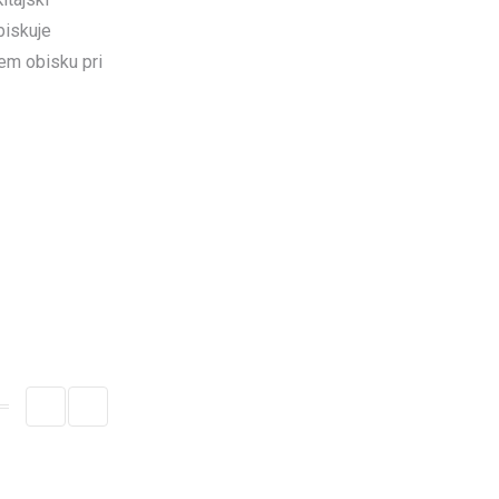
biskuje
kem obisku pri