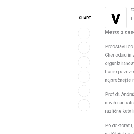
v torek 28. 5. ob 20:00 bo imel prof. dr. Andraž Mavrič v Hotelu Sabotin (Solkan)
p
SHARE
Mesto z dese
Predstavil bo 
Chengduju in 
organiziranost
LinkedIn
bomo povezova
najsrečnejše 
Whatsapp
Prof.dr. Andra
Print
novih nanostru
Share
različne katal
via
Po doktoratu, 
Email
na Kitajskem 