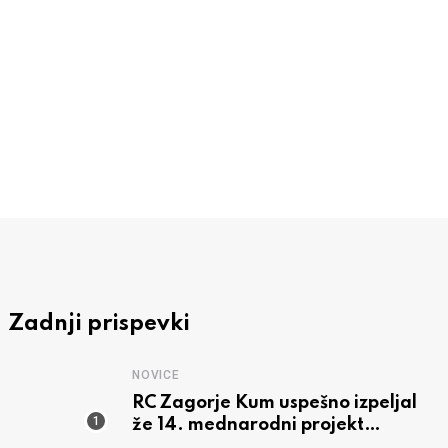
NOVICE
Tridesetega je dan za vožnjo s prijatelji
3 AVGUSTA, 2026
Zadnji prispevki
NOVICE
RC Zagorje Kum uspešno izpeljal
že 14. mednarodni projekt
pobratenih Rotary klubov »Tabor