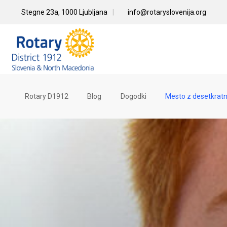
Skip
Stegne 23a, 1000 Ljubljana
info@rotaryslovenija.org
to
content
Rotary D1912
Blog
Dogodki
Mesto z desetkratno