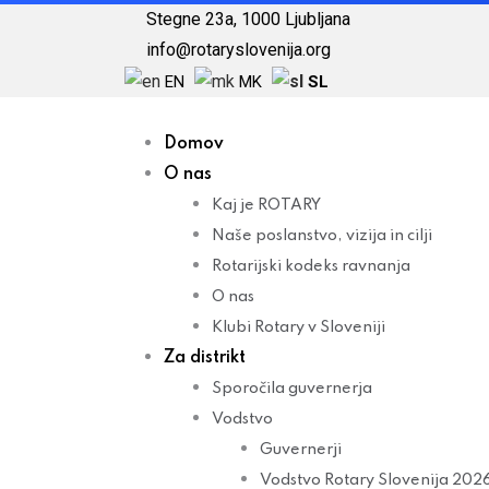
Skip
Stegne 23a, 1000 Ljubljana
to
info@rotaryslovenija.org
content
EN
MK
SL
Domov
O nas
Kaj je ROTARY
Naše poslanstvo, vizija in cilji
Rotarijski kodeks ravnanja
O nas
Klubi Rotary v Sloveniji
Za distrikt
Sporočila guvernerja
Vodstvo
Guvernerji
Vodstvo Rotary Slovenija 20