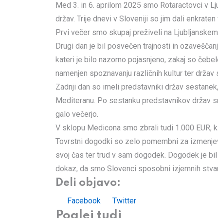
via
Med 3. in 6. aprilom 2025 smo Rotaractovci v Lj
Email
držav. Trije dnevi v Sloveniji so jim dali enkrate
Prvi večer smo skupaj preživeli na Ljubljanskem
Drugi dan je bil posvečen trajnosti in ozaveščan
kateri je bilo nazorno pojasnjeno, zakaj so čeb
namenjen spoznavanju različnih kultur ter držav sk
Zadnji dan so imeli predstavniki držav sestanek,
Mediteranu. Po sestanku predstavnikov držav smo
galo večerjo.
V sklopu Medicona smo zbrali tudi 1.000 EUR, ki s
Tovrstni dogodki so zelo pomembni za izmenjevan
svoj čas ter trud v sam dogodek. Dogodek je bil v
dokaz, da smo Slovenci sposobni izjemnih stvari
Deli objavo:
LinkedIn
Whatsapp
Print
Share
Facebook
Twitter
via
Poglej tudi