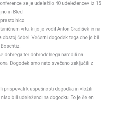
Konference se je udeležilo 40 udeležencev iz 15
jno in Bled.
prestolnico.
ničnem vrtu, ki jo je vodil Anton Gradišek in na
a obstoj čebel. Večerni dogodek tega dne je bil
u Boschtiz.
 še dobrega ter dobrodelnega naredili na
cona. Dogodek smo nato svečano zaključili z
i prispevali k uspešnosti dogodka in vložili
h niso bili udeleženci na dogodku. To je še en