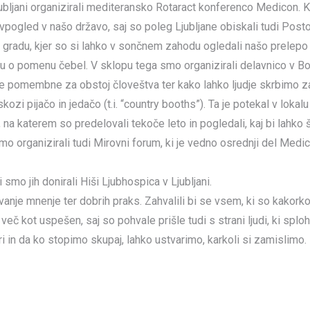
ubljani organizirali mediteransko Rotaract konferenco Medicon. 
n vpogled v našo državo, saj so poleg Ljubljane obiskali tudi Posto
 gradu, kjer so si lahko v sončnem zahodu ogledali našo prelepo 
ju o pomenu čebel. V sklopu tega smo organizirali delavnico v Bota
ele pomembne za obstoj človeštva ter kako lahko ljudje skrbimo z
ozi pijačo in jedačo (t.i. “country booths”). Ta je potekal v lokal
 na katerem so predelovali tekoče leto in pogledali, kaj bi lahko
 organizirali tudi Mirovni forum, ki je vedno osrednji del Medi
mo jih donirali Hiši Ljubhospica v Ljubljani.
je mnenje ter dobrih praks. Zahvalili bi se vsem, ki so kakorkol
eč kot uspešen, saj so pohvale prišle tudi s strani ljudi, ki splo
 in da ko stopimo skupaj, lahko ustvarimo, karkoli si zamislimo.