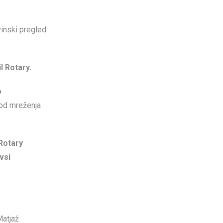
vinski pregled
l Rotary.
o
od mreženja
Rotary
vsi
Matjaž