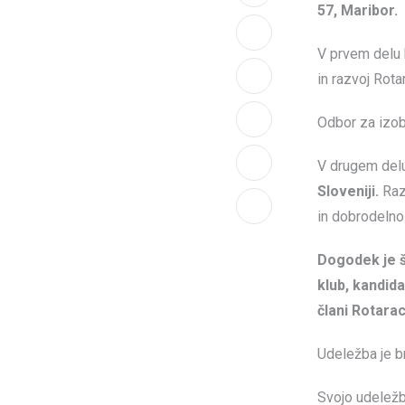
57, Maribor.
V prvem delu
in razvoj Rota
LinkedIn
Odbor za izob
Whatsapp
V drugem delu
Print
Sloveniji.
Raz
in dobrodelno
Share
via
Dogodek je š
Email
klub, kandida
člani Rotara
Udeležba je b
Svojo udeležb