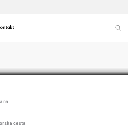
ontakt
ta na
horska cesta