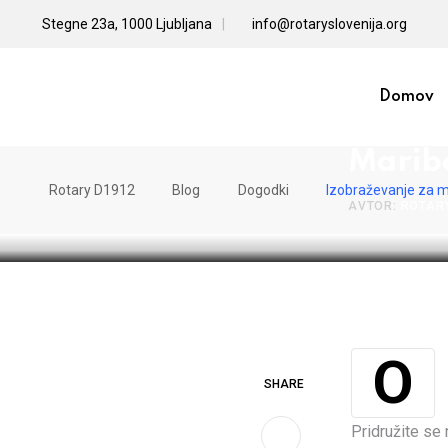
Skip
Stegne 23a, 1000 Ljubljana
info@rotaryslovenija.org
to
content
Domov
Izobra
Marib
Rotary D1912
Blog
Dogodki
Izobraževanje za m
AVTOR:
ROTAR
SHARE
Pridružite se