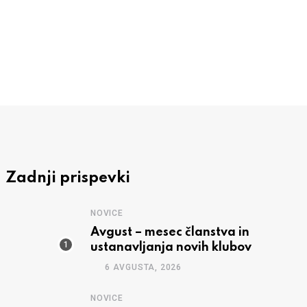
RC Zagorje Kum uspešno izpeljal že 14.
3 AVGUSTA, 2026
Zadnji prispevki
NOVICE
Avgust – mesec članstva in
ustanavljanja novih klubov
6 AVGUSTA, 2026
NOVICE