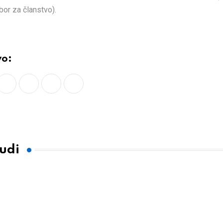
or za članstvo).
vo:
LinkedIn
Whatsapp
Print
Share
via
Email
tudi