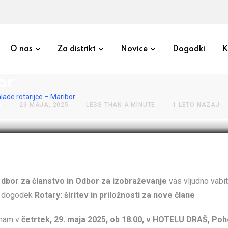
O nas
Za distrikt
Novice
Dogodki
K
ževanje za mlade rotarijce –
or
lade rotarijce – Maribor
Y
29 MAJA, 2025
LESS THAN A MINUTE
1 LETO NAZAJ
Odbor za članstvo in Odbor za izobraževanje
vas vljudno vabi
dogodek
Rotary: širitev in priložnosti za nove člane
 nam v
četrtek, 29. maja 2025, ob 18.00, v HOTELU DRAŠ, Po