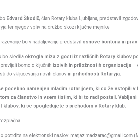
 bo
Edvard Škodič
, član Rotary kluba Ljubljana, predstavil zgodo
ryja ter njegov vpliv na družbo skozi ključne mejnike.
raževanje bo v nadaljevanju predstavil
osnove bontona in pravi
 bo sledila
okrogla miza
z
gosti iz različnih Rotary klubov p
pravljali bomo o ključnih
izzivih in priložnostih organizacije
– 
sti do vključevanja novih članov in
prihodnosti Rotaryja.
e posebno namenjen mladim rotarijcem, ki so že vstopili v 
tom za članstvo in vsem tistim, ki bi to radi postali. Vabljeni 
ct klubov, ki se spogledujete s prehodom v Rotary klub.
rezplačna.
o potrdite na elektronski naslov: matjaz.madzarac@gmail.com (