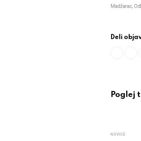
Madžarac, Odb
Deli obja
Poglej 
NOVICE