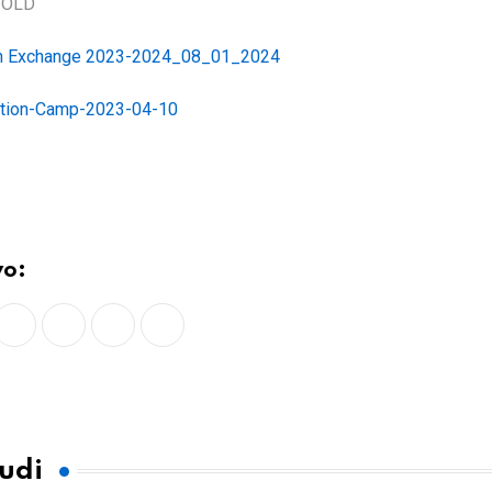
 OLD
h Exchange 2023-2024_08_01_2024
ation-Camp-2023-04-10
vo:
LinkedIn
Whatsapp
Print
Share
via
Email
tudi