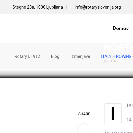
Skip
Stegne 23a, 1000 Ljubljana
info@rotaryslovenija.org
to
content
Domov
ITALY
NORT
Rotary D1912
Blog
Izmenjave
ITALY – ROWIN
AVTOR:
SASO
IT
SHARE
14.