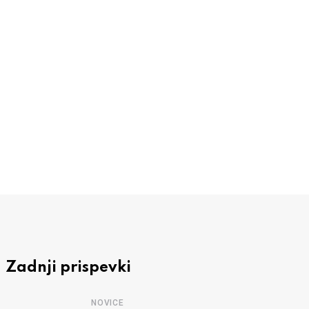
NOVICE
Tridesetega je dan za vožnjo s prijatelji
3 AVGUSTA, 2026
Zadnji prispevki
NOVICE