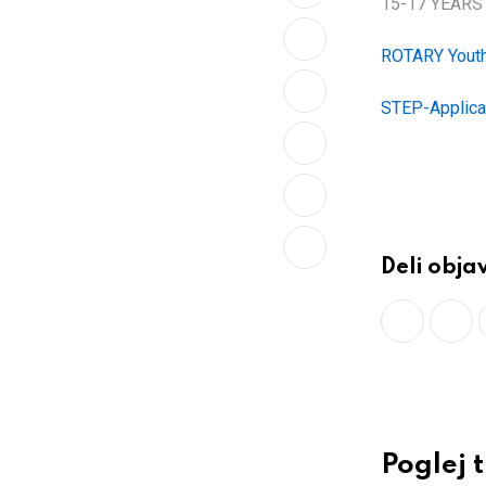
15-17 YEARS
ROTARY Yout
LinkedIn
STEP-Applic
Whatsapp
Print
Share
Deli obja
via
Email
Poglej 