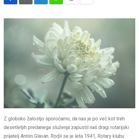
LinkedIn
Whatsapp
Print
Share
via
Email
Z globoko žalostjo sporočamo, da nas je po več kot treh
desetletjih predanega služenja zapustil naš dragi rotarijski
prijatelj Anton Glavan. Rodil se je leta 1941, Rotary klubu