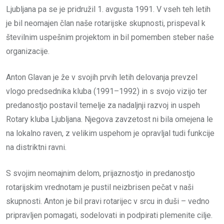
Ljubljana pa se je pridružil 1. avgusta 1991. V vseh teh letih
je bil neomajen član naše rotarijske skupnosti, prispeval k
številnim uspešnim projektom in bil pomemben steber naše
organizacije.
Anton Glavan je že v svojih prvih letih delovanja prevzel
vlogo predsednika kluba (1991–1992) in s svojo vizijo ter
predanostjo postavil temelje za nadaljnji razvoj in uspeh
Rotary kluba Ljubljana. Njegova zavzetost ni bila omejena le
na lokalno raven, z velikim uspehom je opravljal tudi funkcije
na distriktni ravni.
S svojim neomajnim delom, prijaznostjo in predanostjo
rotarijskim vrednotam je pustil neizbrisen pečat v naši
skupnosti. Anton je bil pravi rotarijec v srcu in duši – vedno
pripravljen pomagati, sodelovati in podpirati plemenite cilje.