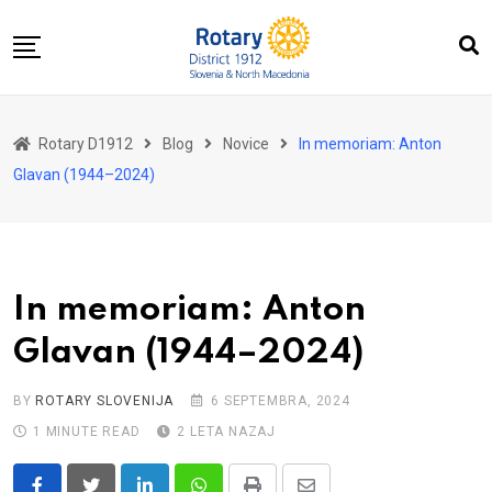
Skip
to
content
Domov
Rotary D1912
Blog
Novice
In memoriam: Anton
O nas
Glavan (1944–2024)
Za distrikt
Novice
Dogodki
In memoriam: Anton
Kontakt
Glavan (1944–2024)
BY
ROTARY SLOVENIJA
6 SEPTEMBRA, 2024
1 MINUTE READ
2 LETA NAZAJ