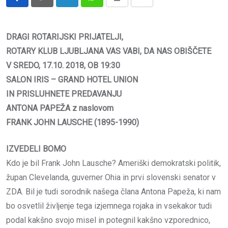
LinkedIn
Whatsapp
Print
Share
via
Email
DRAGI ROTARIJSKI PRIJATELJI,
ROTARY KLUB LJUBLJANA
VAS VABI, DA NAS OBIŠČETE
V SREDO, 17.10. 2018, OB 19:30
SALON IRIS – GRAND HOTEL UNION
IN PRISLUHNETE PREDAVANJU
ANTONA PAPEŽA
z naslovom
FRANK JOHN LAUSCHE
(1895-1990)
IZVEDELI BOMO
Kdo je bil Frank John Lausche? Ameriški demokratski politik,
župan Clevelanda, guverner Ohia in prvi slovenski senator v
ZDA. Bil je tudi sorodnik našega člana Antona Papeža, ki nam
bo osvetlil življenje tega izjemnega rojaka in vsekakor tudi
podal kakšno svojo misel in potegnil kakšno vzporednico,