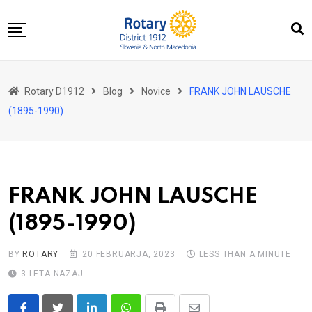
Skip
to
content
Domov
Rotary D1912
Blog
Novice
FRANK JOHN LAUSCHE
O nas
(1895-1990)
Za distrikt
Novice
Dogodki
FRANK JOHN LAUSCHE
Kontakt
(1895-1990)
BY
ROTARY
20 FEBRUARJA, 2023
LESS THAN A MINUTE
3 LETA NAZAJ