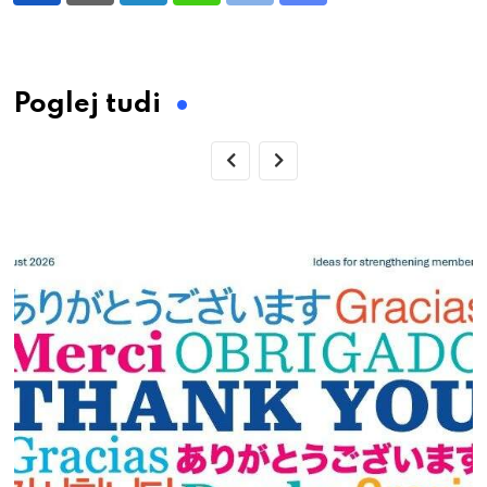
via
Email
Poglej tudi