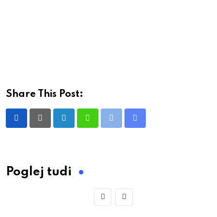
Share This Post:
LinkedIn
Whatsapp
Print
Share
via
Email
Poglej tudi