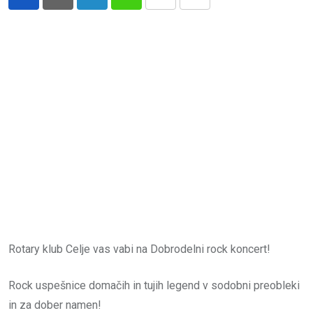
LinkedIn
Whatsapp
Print
Share
via
Email
Rotary klub Celje vas vabi na Dobrodelni rock koncert!
Rock uspešnice domačih in tujih legend v sodobni preobleki
in za dober namen!