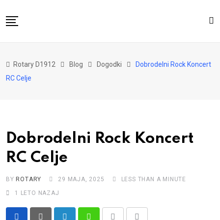
Skip
to
content
Domov
Rotary D1912
Blog
Dogodki
Dobrodelni Rock Koncert
O nas
RC Celje
Za distrikt
Novice
Dogodki
Dobrodelni Rock Koncert
Kontakt
RC Celje
BY
ROTARY
29 MAJA, 2025
LESS THAN A MINUTE
1 LETO NAZAJ