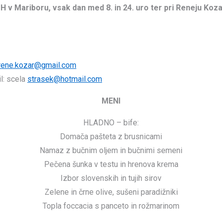
 v Mariboru, vsak dan med 8. in 24. uro ter pri Reneju Kozar
rene.kozar@gmail.com
l: scela
strasek@hotmail.com
MENI
HLADNO – bife:
Domača pašteta z brusnicami
Namaz z bučnim oljem in bučnimi semeni
Pečena šunka v testu in hrenova krema
Izbor slovenskih in tujih sirov
Zelene in črne olive, sušeni paradižniki
Topla foccacia s panceto in rožmarinom