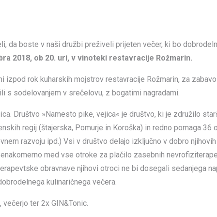
i, da boste v naši družbi preživeli prijeten večer, ki bo dobrodel
a 2018, ob 20. uri, v vinoteki restavracije Rožmarin.
 izpod rok kuharskih mojstrov restavracije Rožmarin, za zabavo
ili s sodelovanjem v srečelovu, z bogatimi nagradami.
 Društvo »Namesto pike, vejica« je društvo, ki je združilo starše,
enskih regij (štajerska, Pomurje in Koroška) in redno pomaga 36 
vnem razvoju ipd.) Vsi v društvo delajo izključno v dobro njihovi
o enakomerno med vse otroke za plačilo zasebnih nevrofiziterape
terapevtske obravnave njihovi otroci ne bi dosegali sedanjega nap
dobrodelnega kulinaričnega večera.
 večerjo ter 2x GIN&Tonic.