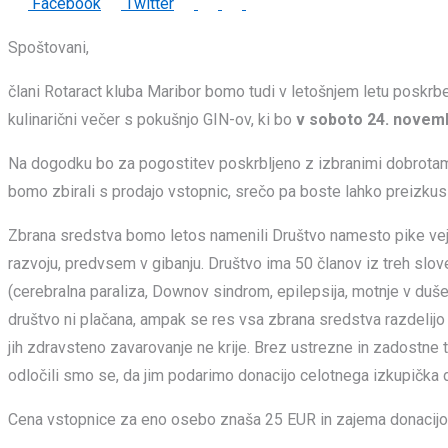
LinkedIn
Whatsapp
Print
Share
Facebook
Twitter
via
Spoštovani,
Email
člani Rotaract kluba Maribor bomo tudi v letošnjem letu poskrbel
kulinarični večer s pokušnjo GIN-ov, ki bo
v soboto 24. novembr
Na dogodku bo za pogostitev poskrbljeno z izbranimi dobrotami
bomo zbirali s prodajo vstopnic, srečo pa boste lahko preizkus
Zbrana sredstva bomo letos namenili Društvo namesto pike vejica.
razvoju, predvsem v gibanju. Društvo ima 50 članov iz treh slov
(cerebralna paraliza, Downov sindrom, epilepsija, motnje v duše
društvo ni plačana, ampak se res vsa zbrana sredstva razdelij
jih zdravsteno zavarovanje ne krije. Brez ustrezne in zadostne 
odločili smo se, da jim podarimo donacijo celotnega izkupička 
Cena vstopnice za eno osebo znaša 25 EUR in zajema donacijo,