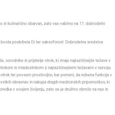
no in kulinarično obarvan, zato vas vabimo na 11. dobrodelni
 bosta poskrbela Di ter saksofonist. Dobrodelna sredstva
 sorodnike in prijatelje otrok, ki imajo najrazličnejše težave v
otrokom in mladostnikom z najrazličnejšerni težavami v razvoju
h otrok ter povsem prostovljno, kar pomeni, da nobena funkcija v
vstkih obravnav in nakupa dragih medicinskih pripomočkov, ki
redka v svojem življenju, zato se je društvo obrnilo na nas in