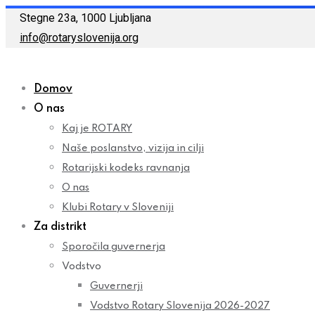
Skip
Stegne 23a, 1000 Ljubljana
to
info@rotaryslovenija.org
content
Domov
O nas
Kaj je ROTARY
Naše poslanstvo, vizija in cilji
Rotarijski kodeks ravnanja
O nas
Klubi Rotary v Sloveniji
Za distrikt
Sporočila guvernerja
Vodstvo
Guvernerji
Vodstvo Rotary Slovenija 2026-2027