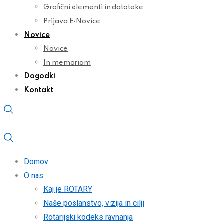
Grafični elementi in datoteke
Prijava E-Novice
Novice
Novice
In memoriam
Dogodki
Kontakt
Domov
O nas
Kaj je ROTARY
Naše poslanstvo, vizija in cilji
Rotarijski kodeks ravnanja