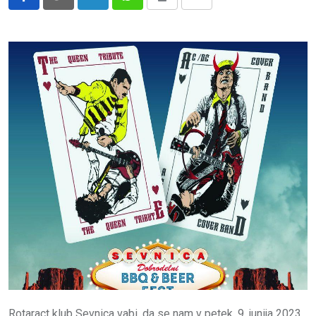
LinkedIn
Whatsapp
Print
Share
via
Email
Rotaract klub Sevnica vabi, da se nam v petek, 9. junija 2023