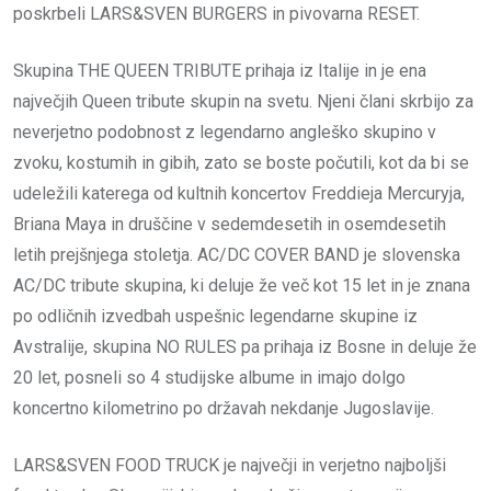
poskrbeli LARS&SVEN BURGERS in pivovarna RESET.
Skupina THE QUEEN TRIBUTE prihaja iz Italije in je ena
največjih Queen tribute skupin na svetu. Njeni člani skrbijo za
neverjetno podobnost z legendarno angleško skupino v
zvoku, kostumih in gibih, zato se boste počutili, kot da bi se
udeležili katerega od kultnih koncertov Freddieja Mercuryja,
Briana Maya in druščine v sedemdesetih in osemdesetih
letih prejšnjega stoletja. AC/DC COVER BAND je slovenska
AC/DC tribute skupina, ki deluje že več kot 15 let in je znana
po odličnih izvedbah uspešnic legendarne skupine iz
Avstralije, skupina NO RULES pa prihaja iz Bosne in deluje že
20 let, posneli so 4 studijske albume in imajo dolgo
koncertno kilometrino po državah nekdanje Jugoslavije.
LARS&SVEN FOOD TRUCK je največji in verjetno najboljši