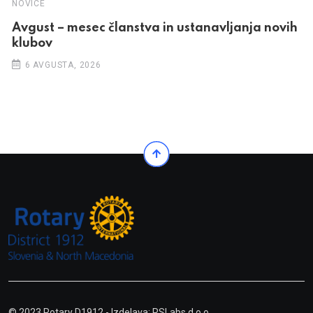
NOVICE
Avgust – mesec članstva in ustanavljanja novih
klubov
6 AVGUSTA, 2026
© 2023 Rotary D1912
- Izdelava: RSLabs d.o.o.