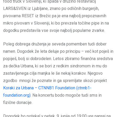
food truck v Sloveniji, ki spada v družino restavracij
LARS&SVEN iz Ljubljane, znano po odličnih burgerjih,
pivovarna RESET iz Brežic pa je ena najbolj prepoznavnih
mikro pivovarn v Sloveniji, ki bo prevzela točilne pipe in na
dogodku predstavila vse svoje najbolj popularne zvarke.
Poleg dobrega druženja je seveda pomemben tudi dober
namen. Dogodek že leta deluje po principu – več kot poješ in
popiješ, bolj si dobrodelen. Letos zbiramo finančna sredstva
za dečka Urbana, ki se bori z redkim sindromom in mu do
zastavljenega cilja manjka le še nekaj korakov. Njegovo
zgodbo mnogi že poznate in ga spremljate skozi projekt
Koraki za Urbana – CTNNB1 Foundation (ctnnb1-
foundation.org)
. Na koncertu bodo mogoče tudi sms in
fizične donacije.
Dogodek bo potekal v petek, 9. junija od 19:00 ure naprej na