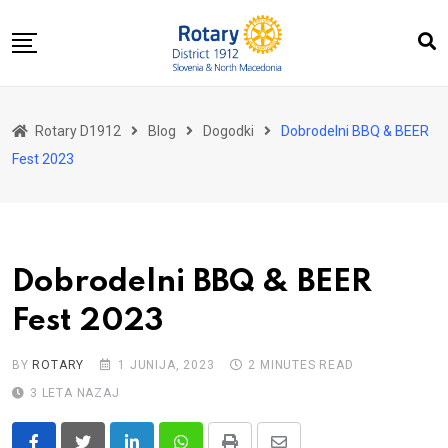
Skip
to
content
Domov
Rotary D1912
Blog
Dogodki
Dobrodelni BBQ & BEER
O nas
Fest 2023
Za distrikt
Novice
Dogodki
Dobrodelni BBQ & BEER
Kontakt
Fest 2023
BY
ROTARY
1 JUNIJA, 2023
2 MINUTES READ
3 LETA NAZAJ