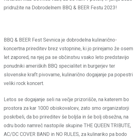
pridružite na Dobrodelnem BBQ & BEER Festu 2023!
BBQ & BEER Fest Sevnica je dobrodelna kulinarično-
koncertna prireditev brez vstopnine, ki jo prirejamo že osem
let zapored, na njej pa se občinstvu vsako leto predstavijo
ponudniki ameriških BBQ specialitet in burgerjev ter
slovenske kraft pivovarne, kulinarično dogajanje pa popestri
veliki rock koncert.
Letos se dogajanje seli na večje prizorišče, na katerem bo
prostora za kar 1000 obiskovalcev, zato smo organizatorji
poskrbeli, da bo prireditev še boljša in še bolj obsežna, na
odru bodo namreč nastopile skupine THE QUEEN TRIBUTE,
AC/DC COVER BAND in NO RULES, za kulinariko pa bodo