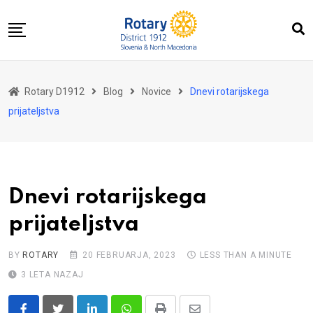
Skip
to
content
Domov
Rotary D1912
Blog
Novice
Dnevi rotarijskega
O nas
prijateljstva
Za distrikt
Novice
Dogodki
Dnevi rotarijskega
Kontakt
prijateljstva
BY
ROTARY
20 FEBRUARJA, 2023
LESS THAN A MINUTE
3 LETA NAZAJ