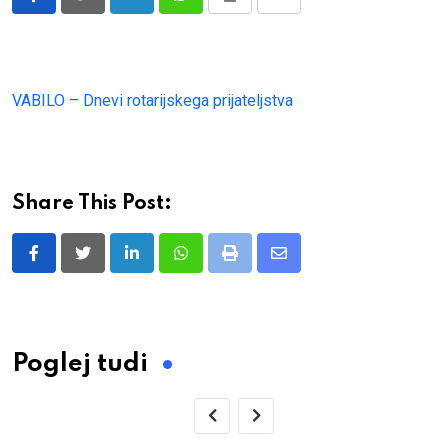
LinkedIn
Whatsapp
Print
Share
via
Email
VABILO – Dnevi rotarijskega prijateljstva
Share This Post:
LinkedIn
Whatsapp
Print
Share
via
Email
Poglej tudi