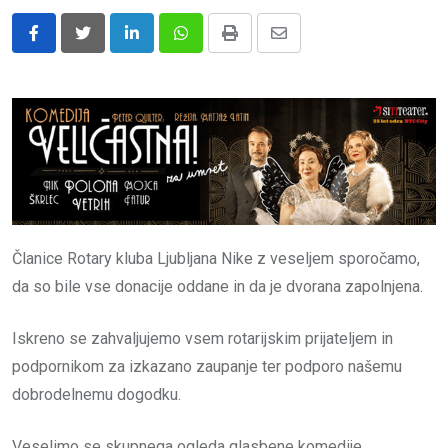
LinkedIn
Whatsapp
Print
Share
via
Email
Članice Rotary kluba Ljubljana Nike z veseljem sporočamo,
da so bile vse donacije oddane in da je dvorana zapolnjena.
Iskreno se zahvaljujemo vsem rotarijskim prijateljem in
podpornikom za izkazano zaupanje ter podporo našemu
dobrodelnemu dogodku.
Veselimo se skupnega ogleda glasbene komedije