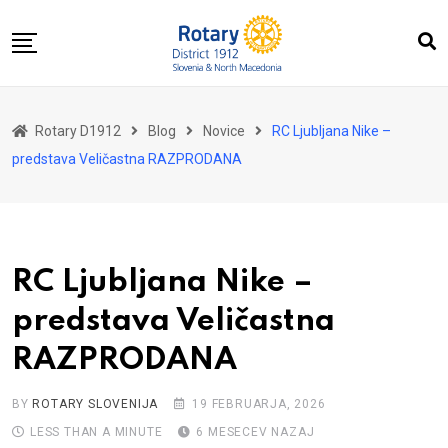
Skip
to
content
Domov
Rotary D1912
Blog
Novice
RC Ljubljana Nike –
O nas
predstava Veličastna RAZPRODANA
Za distrikt
Novice
Dogodki
RC Ljubljana Nike –
Kontakt
predstava Veličastna
RAZPRODANA
BY
ROTARY SLOVENIJA
19 FEBRUARJA, 2026
LESS THAN A MINUTE
6 MESECEV NAZAJ