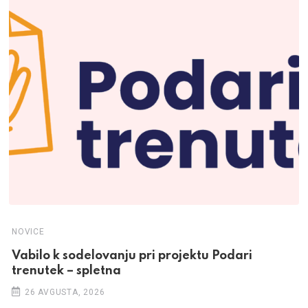
NOVICE
Vabilo k sodelovanju pri projektu Podari
trenutek – spletna
26 AVGUSTA, 2026