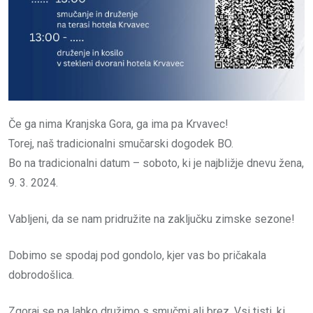
Če ga nima Kranjska Gora, ga ima pa Krvavec!
Torej, naš tradicionalni smučarski dogodek BO.
Bo na tradicionalni datum – soboto, ki je najbližje dnevu žena,
9. 3. 2024.
Vabljeni, da se nam pridružite na zaključku zimske sezone!
Dobimo se spodaj pod gondolo, kjer vas bo pričakala
dobrodošlica.
Zgoraj se pa lahko družimo s smučmi ali brez. Vsi tisti, ki