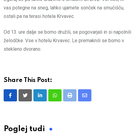
vas potegne na sneg, lahko ujamete sonček na smučišču,
ostali pa na terasi hotela Krvavec.
Od 13. ure dalje se bomo družili, se pogovarjali in si napolnili
želodčke. Vse v hotelu Krvavec. Le premaknili se bomo v
stekleno dvorano.
Share This Post:
LinkedIn
Whatsapp
Print
Share
via
Email
Poglej tudi