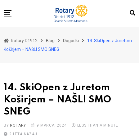
Skip
to
content
Domov
Rotary D1912
Blog
Dogodki
14. SkiOpen z Juretom
O nas
Koširjem – NAŠLI SMO SNEG
Za distrikt
Novice
Dogodki
14. SkiOpen z Juretom
Kontakt
Koširjem – NAŠLI SMO
SNEG
BY
ROTARY
9 MARCA, 2024
LESS THAN A MINUTE
2 LETA NAZAJ