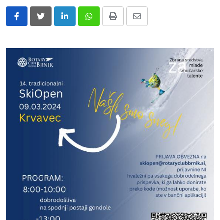
LinkedIn
Whatsapp
Print
Share
via
Email