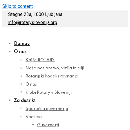
Skip to content
Stegne 23a, 1000 Ljubljana
info@rotaryslovenija.org
Domov
O nas
Kaj je ROTARY
Naše poslanstvo, vizija in cilji
Rotarijski kodeks ravnanja
O nas
Klubi Rotary v Sloveniji
Za distrikt
Sporočila guvernerja
Vodstvo
Guvernerji