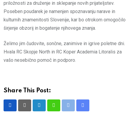
priložnosti za druženje in sklepanje novih prijateljstev.
Poseben poudarek je namenjen spoznavanju narave in
kulturnih znamenitosti Slovenije, kar bo otrokom omogočilo
širjenje obzorij in bogatenje njihovega znanja.
Želimo jim čudovite, sončne, zanimive in igrive poletne dni.
Hvala RC Skopje North in RC Koper Academia Litoralis za
vašo nesebično pomoč in podporo.
Share This Post:
LinkedIn
Whatsapp
Print
Share
via
Email