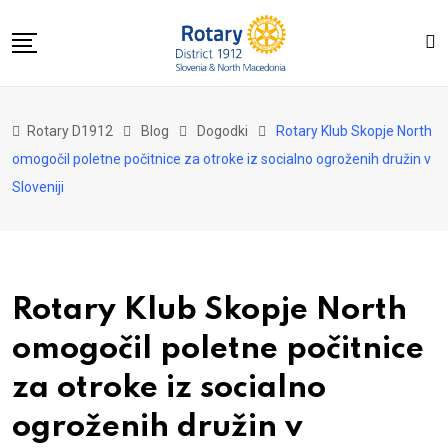
Skip
to
content
Domov
Rotary D1912
Blog
Dogodki
Rotary Klub Skopje North
O nas
omogočil poletne počitnice za otroke iz socialno ogroženih družin v
Za distrikt
Sloveniji
Novice
Dogodki
Kontakt
Rotary Klub Skopje North
omogočil poletne počitnice
za otroke iz socialno
ogroženih družin v