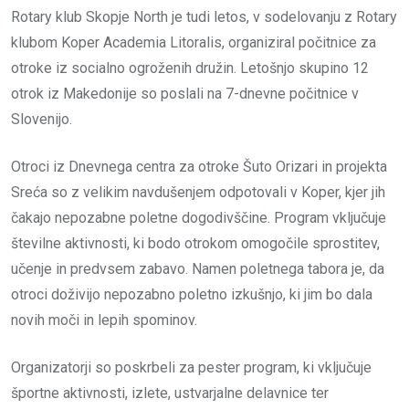
Rotary klub Skopje North je tudi letos, v sodelovanju z Rotary
klubom Koper Academia Litoralis, organiziral počitnice za
otroke iz socialno ogroženih družin. Letošnjo skupino 12
otrok iz Makedonije so poslali na 7-dnevne počitnice v
Slovenijo.
Otroci iz Dnevnega centra za otroke Šuto Orizari in projekta
Sreća so z velikim navdušenjem odpotovali v Koper, kjer jih
čakajo nepozabne poletne dogodivščine. Program vključuje
številne aktivnosti, ki bodo otrokom omogočile sprostitev,
učenje in predvsem zabavo. Namen poletnega tabora je, da
otroci doživijo nepozabno poletno izkušnjo, ki jim bo dala
novih moči in lepih spominov.
Organizatorji so poskrbeli za pester program, ki vključuje
športne aktivnosti, izlete, ustvarjalne delavnice ter