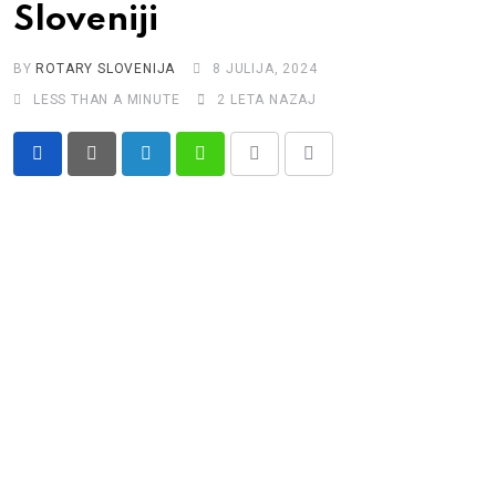
Sloveniji
BY
ROTARY SLOVENIJA
8 JULIJA, 2024
LESS THAN A MINUTE
2 LETA NAZAJ
LinkedIn
Whatsapp
Print
Share
via
Email