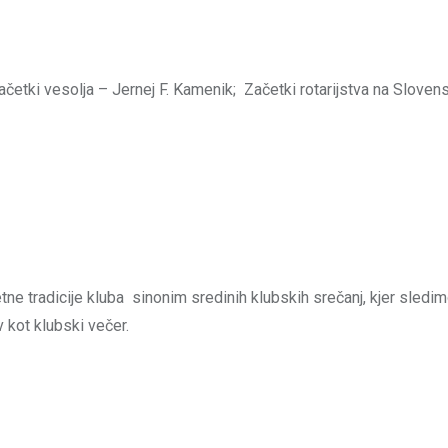
ačetki vesolja – Jernej F. Kamenik; Začetki rotarijstva na Slov
tne tradicije kluba sinonim sredinih klubskih srečanj, kjer sledi
 kot klubski večer.