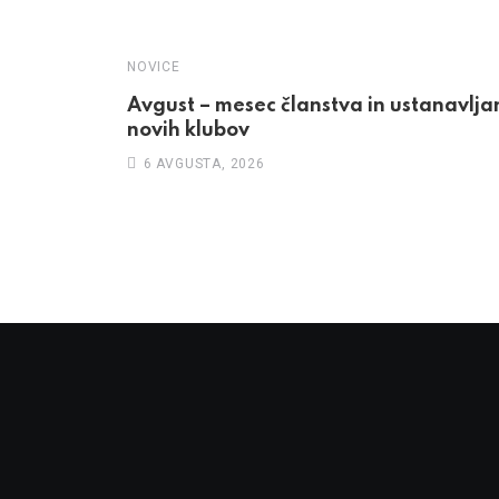
NOVICE
Avgust – mesec članstva in ustanavlja
novih klubov
6 AVGUSTA, 2026