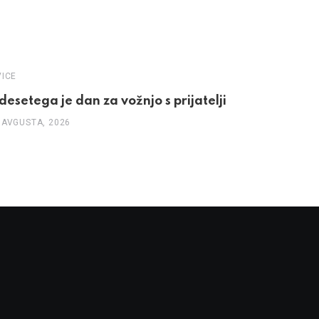
NOVICE
ICE
Kaj je pri
idesetega je dan za vožnjo s prijatelji
27 JULIJA, 
 AVGUSTA, 2026