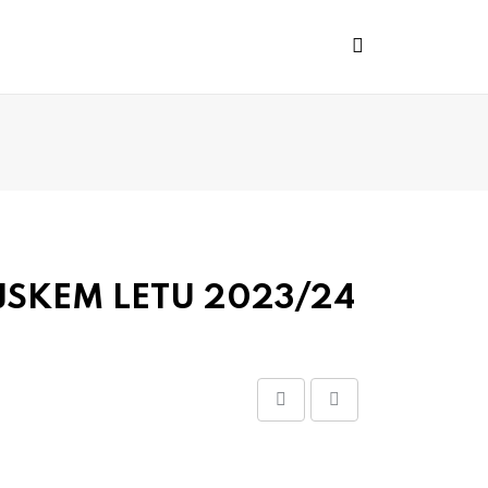
JSKEM LETU 2023/24
Share
Print
via
Email