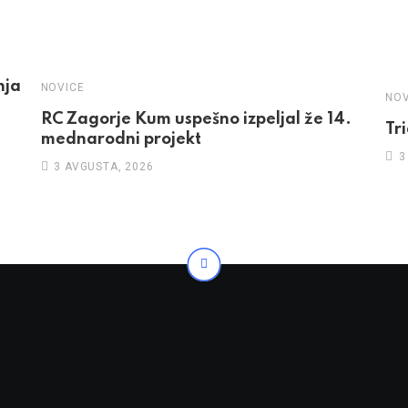
nja
NOVICE
NOV
RC Zagorje Kum uspešno izpeljal že 14.
Tr
mednarodni projekt
3
3 AVGUSTA, 2026