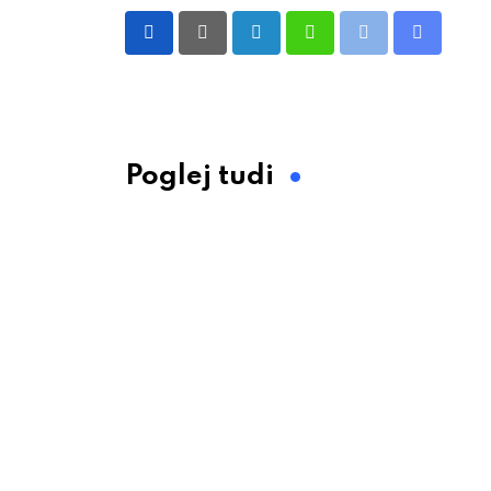
LinkedIn
Whatsapp
Print
Share
via
Email
Poglej tudi