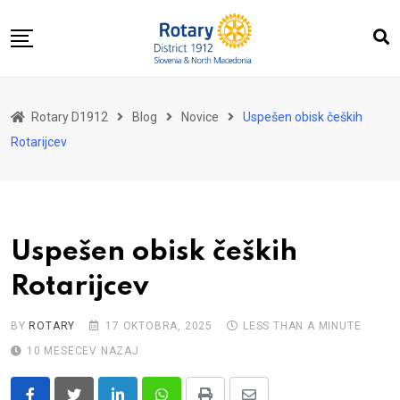
Skip
to
content
Domov
Rotary D1912
Blog
Novice
Uspešen obisk čeških
O nas
Rotarijcev
Za distrikt
Novice
Dogodki
Uspešen obisk čeških
Kontakt
Rotarijcev
BY
ROTARY
17 OKTOBRA, 2025
LESS THAN A MINUTE
10 MESECEV NAZAJ