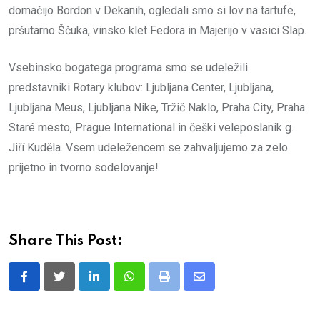
domačijo Bordon v Dekanih, ogledali smo si lov na tartufe,
pršutarno Ščuka, vinsko klet Fedora in Majerijo v vasici Slap.
Vsebinsko bogatega programa smo se udeležili
predstavniki Rotary klubov: Ljubljana Center, Ljubljana,
Ljubljana Meus, Ljubljana Nike, Tržič Naklo, Praha City, Praha
Staré mesto, Prague International in češki veleposlanik g.
Jiří Kuděla. Vsem udeležencem se zahvaljujemo za zelo
prijetno in tvorno sodelovanje!
Share This Post:
LinkedIn
Whatsapp
Print
Share
via