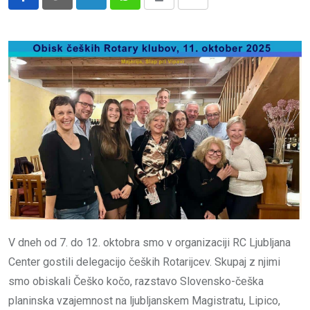
LinkedIn
Whatsapp
Print
Share
via
Email
V dneh od 7. do 12. oktobra smo v organizaciji RC Ljubljana
Center gostili delegacijo čeških Rotarijcev. Skupaj z njimi
smo obiskali Češko kočo, razstavo Slovensko-češka
planinska vzajemnost na ljubljanskem Magistratu, Lipico,