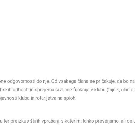
ne odgovornosti do nje. Od vsakega člana se pričakuje, da bo nak
bskih odborih in sprejema različne funkcije v klubu (tajnik, član p
avnosti kluba in rotarijstva na sploh.
ter preizkus štirih vprašanj, s katerimi lahko preverjamo, ali delu