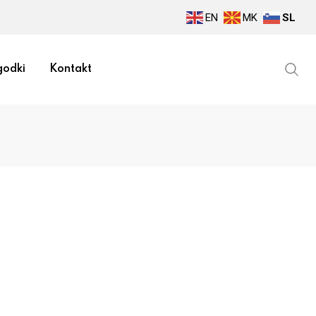
EN
MK
SL
odki
Kontakt