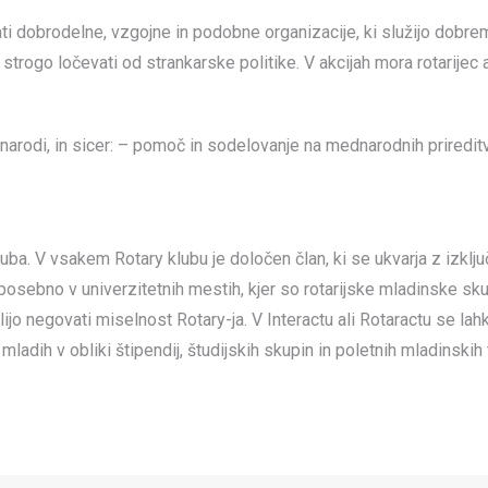
i dobrodelne, vzgojne in podobne organizacije, ki služijo dobre
 strogo ločevati od strankarske politike. V akcijah mora rotarijec
odi, in sicer: – pomoč in sodelovanje na mednarodnih prireditvah
kluba. V vsakem Rotary klubu je določen član, ki se ukvarja z iz
posebno v univerzitetnih mestih, kjer so rotarijske mladinske skup
jo negovati miselnost Rotary-ja. V Interactu ali Rotaractu se lah
adih v obliki štipendij, študijskih skupin in poletnih mladinskih