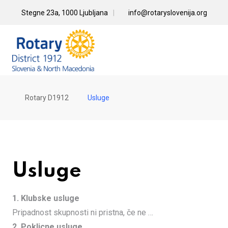
Skip
Stegne 23a, 1000 Ljubljana
info@rotaryslovenija.org
to
content
Rotary D1912
Usluge
Usluge
1. Klubske usluge
Pripadnost skupnosti ni pristna, če ne …
2. Poklicne usluge