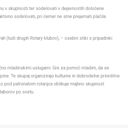
mu v skupnosti ter sodelovati v dejavnostih določene
 aktivno sodelovati, pri čemer ne sme prejemati plačila.
 (tudi drugih Rotary klubov), – osebni stiki s pripadniki
ključno mladinskimi uslugami. Gre za pomoč mladim, da se
ine. Te skupaj organizirajo kulturne in dobrodelne prireditve.
ko pod patronatom rotarijca oblikuje majhno skupnost.
 taborov po svetu.