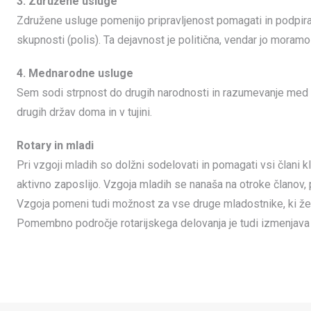
3. Združene usluge
Združene usluge pomenijo pripravljenost pomagati in podpirat
skupnosti (polis). Ta dejavnost je politična, vendar jo moramo
4. Mednarodne usluge
Sem sodi strpnost do drugih narodnosti in razumevanje med nar
drugih držav doma in v tujini.
Rotary in mladi
Pri vzgoji mladih so dolžni sodelovati in pomagati vsi člani 
aktivno zaposlijo. Vzgoja mladih se nanaša na otroke članov, 
Vzgoja pomeni tudi možnost za vse druge mladostnike, ki želi
Pomembno področje rotarijskega delovanja je tudi izmenjava ml