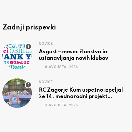
Zadnji prispevki
NOVICE
Avgust – mesec članstva in
ustanavljanja novih klubov
6 AVGUSTA, 2026
NOVICE
RC Zagorje Kum uspešno izpeljal
že 14. mednarodni projekt
pobratenih Rotary klubov »Tabor
3 AVGUSTA, 2026
Mojca«