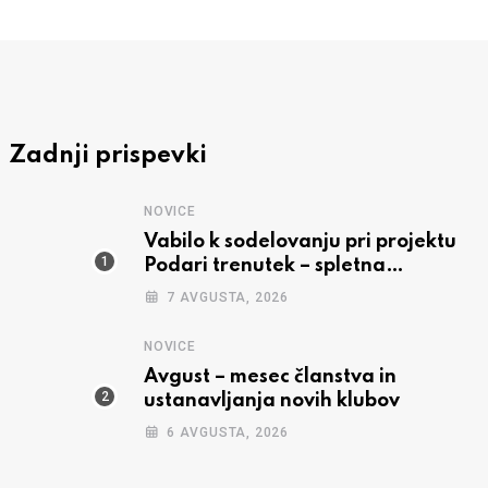
Zadnji prispevki
NOVICE
Vabilo k sodelovanju pri projektu
Podari trenutek – spletna
predstavitev
7 AVGUSTA, 2026
NOVICE
Avgust – mesec članstva in
ustanavljanja novih klubov
6 AVGUSTA, 2026