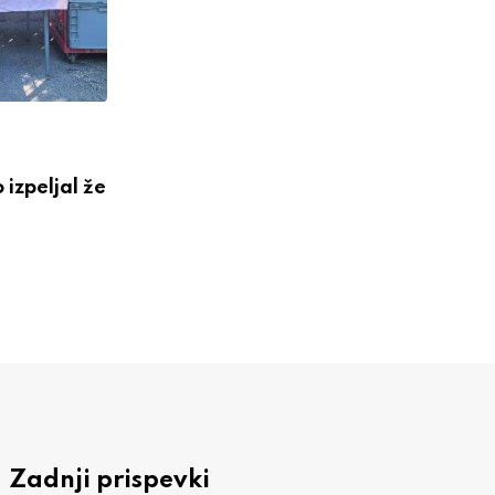
NOVICE
izpeljal že
Tridesetega je dan za vožnjo s
prijatelji
3 AVGUSTA, 2026
Zadnji prispevki