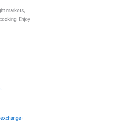
cooking. Enjoy
.
h-exchange-