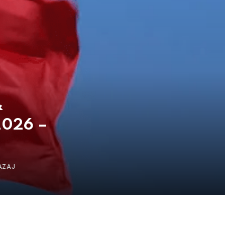
&
2026 –
AZAJ