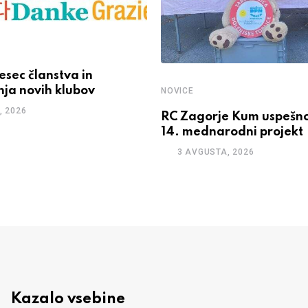
esec članstva in
nja novih klubov
NOVICE
, 2026
RC Zagorje Kum uspešno 
14. mednarodni projekt
3 AVGUSTA, 2026
Kazalo vsebine