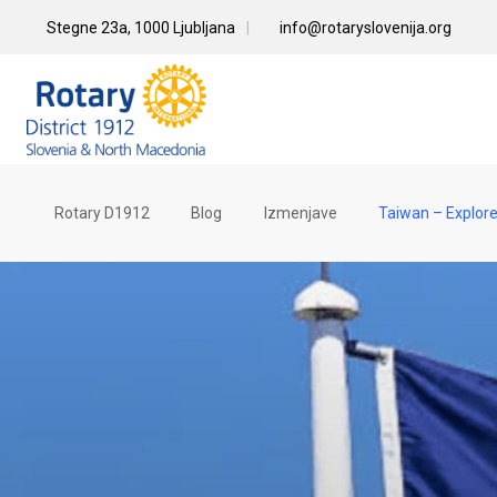
Skip
Stegne 23a, 1000 Ljubljana
info@rotaryslovenija.org
to
content
Rotary D1912
Blog
Izmenjave
Taiwan – Explore