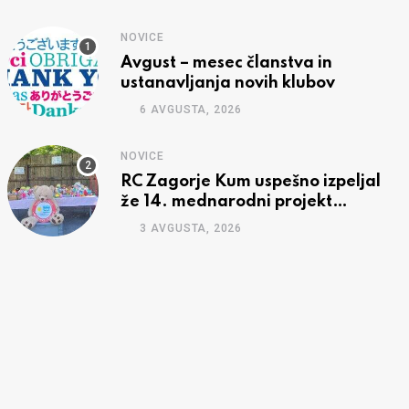
NOVICE
Avgust – mesec članstva in
ustanavljanja novih klubov
6 AVGUSTA, 2026
NOVICE
RC Zagorje Kum uspešno izpeljal
že 14. mednarodni projekt
pobratenih Rotary klubov »Tabor
3 AVGUSTA, 2026
Mojca«