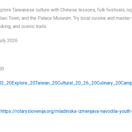
Daxi Town, and the Palace Museum. Try local cuisine and master 
biking, and scenic trails.
July 2026
00
2_20Explore_20Taiwan_20Cultural_20_26_20Culinary_20Camp
:
https://rotaryslovenija.org/mladinska-izmenjava-navodila-yout