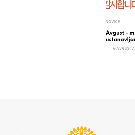
NOVICE
Avgust – m
ustanavlja
NOVICE
6 AVGUSTA
Priložnost za aktivno sodelovanje
pri delu odborov Rotary
International
23 JULIJA, 2026