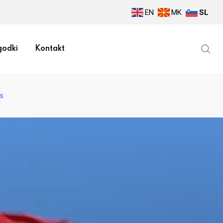
EN
MK
SL
odki
Kontakt
rs