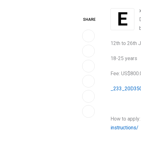
Explore Taiwanese culture with Chinese lessons, folk festivals, night markets,
SHARE
12th to 26th 
18-25 years
LinkedIn
Fee: US$800.
Whatsapp
_233_20D350
Print
Share
How to apply
via
instructions/
Email