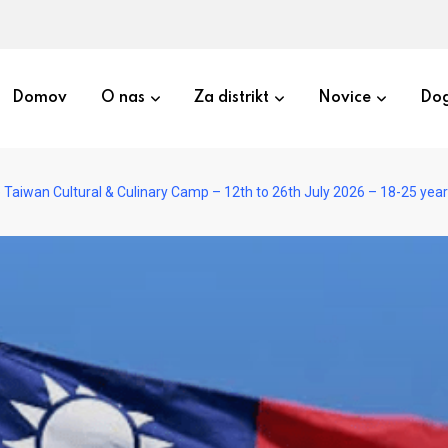
Domov
O nas
Za distrikt
Novice
Dog
 Taiwan Cultural & Culinary Camp – 12th to 26th July 2026 – 18-25 yea