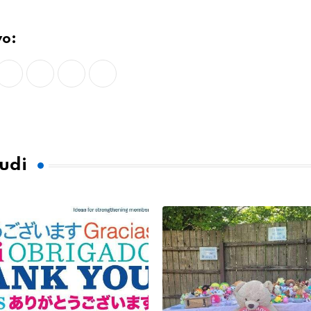
vo:
LinkedIn
Whatsapp
Print
Share
via
Email
tudi