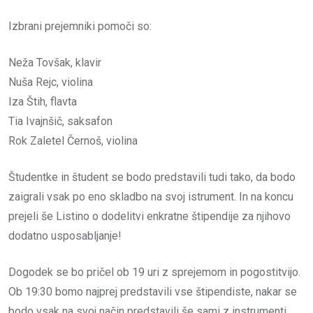
Izbrani prejemniki pomoči so:
Neža Tovšak, klavir
Nuša Rejc, violina
Iza Štih, flavta
Tia Ivajnšič, saksafon
Rok Zaletel Černoš, violina
Študentke in študent se bodo predstavili tudi tako, da bodo
zaigrali vsak po eno skladbo na svoj istrument. In na koncu
prejeli še Listino o dodelitvi enkratne štipendije za njihovo
dodatno usposabljanje!
Dogodek se bo pričel ob 19 uri z sprejemom in pogostitvijo.
Ob 19:30 bomo najprej predstavili vse štipendiste, nakar se
bodo vsak na svoj način predstavili še sami z instrumenti