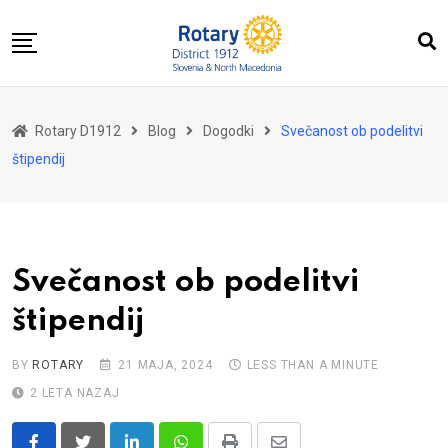
Skip
to
content
Domov
Rotary D1912
Blog
Dogodki
Svečanost ob podelitvi
O nas
štipendij
Za distrikt
Novice
Dogodki
Svečanost ob podelitvi
Kontakt
štipendij
BY
ROTARY
21 MAJA, 2024
LESS THAN A MINUTE
2 LETA NAZAJ