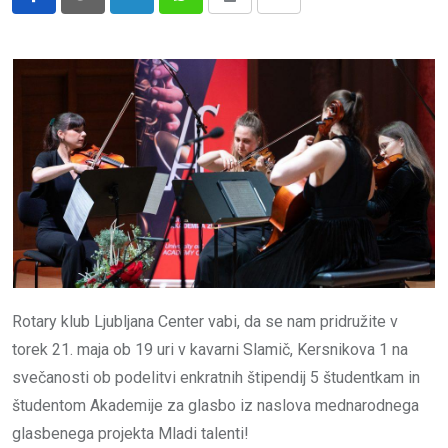
LinkedIn
Whatsapp
Print
Share
via
Email
Rotary klub Ljubljana Center vabi, da se nam pridružite v
torek 21. maja ob 19 uri v kavarni Slamič, Kersnikova 1 na
svečanosti ob podelitvi enkratnih štipendij 5 študentkam in
študentom Akademije za glasbo iz naslova mednarodnega
glasbenega projekta Mladi talenti!