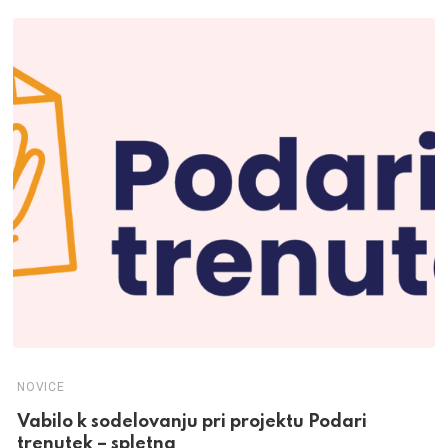
NOVICE
Vabilo k sodelovanju pri projektu Podari
trenutek – spletna