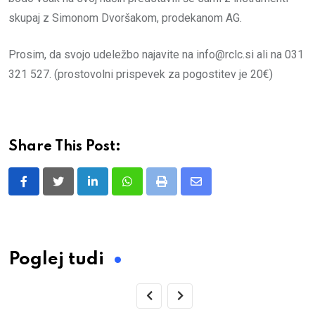
skupaj z Simonom Dvoršakom, prodekanom AG.
Prosim, da svojo udeležbo najavite na info@rclc.si ali na 031
321 527. (prostovolni prispevek za pogostitev je 20€)
Share This Post:
LinkedIn
Whatsapp
Print
Share
via
Email
Poglej tudi