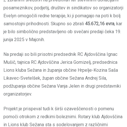
posameznikov, podjetij, društev in sindikatov so organizatorji
Evelyn omogočili redne terapije, ki ji pomagajo na poti k bolj
samostojni prihodnosti. Skupno so zbrali
45.672,16 evra
, kar
je bilo simbolično predstavljeno ob svečani predaji čeka 19.
junija 2025 v Majcnih.
Na predaji so bili prisotni predsednik RC Ajdovščina Ignac
Mušič, tajnica RC Ajdovščina Jerica Gomizelj, predsednica
Lions kluba Sežana in županja občine Hrpelje-Kozina Saša
Likavec-Svetelšek, župan občine Sežana Andrej Sila,
podžupanja občine Sežana Vanja Jelen in drugi predstavniki
organizatorjev.
Projekt je prispeval tudi k širši ozaveščenosti o pomenu
pomoči otrokom z redkimi boleznimi. Rotary klub Ajdovščina
in Lions klub Sežana sta s sodelovanjem z različnimi