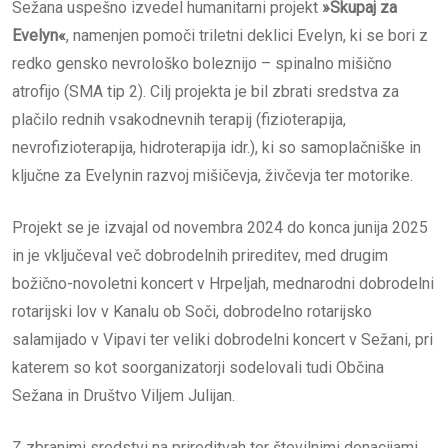
Sežana uspešno izvedel humanitarni projekt
»Skupaj za
Evelyn«
, namenjen pomoči triletni deklici Evelyn, ki se bori z
redko gensko nevrološko boleznijo – spinalno mišično
atrofijo (SMA tip 2). Cilj projekta je bil zbrati sredstva za
plačilo rednih vsakodnevnih terapij (fizioterapija,
nevrofizioterapija, hidroterapija idr.), ki so samoplačniške in
ključne za Evelynin razvoj mišičevja, živčevja ter motorike.
Projekt se je izvajal od novembra 2024 do konca junija 2025
in je vključeval več dobrodelnih prireditev, med drugim
božično-novoletni koncert v Hrpeljah, mednarodni dobrodelni
rotarijski lov v Kanalu ob Soči, dobrodelno rotarijsko
salamijado v Vipavi ter veliki dobrodelni koncert v Sežani, pri
katerem so kot soorganizatorji sodelovali tudi Občina
Sežana in Društvo Viljem Julijan.
Z zbranimi sredstvi na prireditvah ter številnimi donacijami