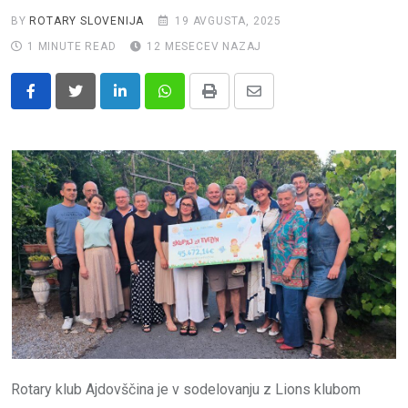
BY
ROTARY SLOVENIJA
19 AVGUSTA, 2025
1 MINUTE READ
12 MESECEV NAZAJ
LinkedIn
Whatsapp
Print
Share
via
Email
Rotary klub Ajdovščina je v sodelovanju z Lions klubom