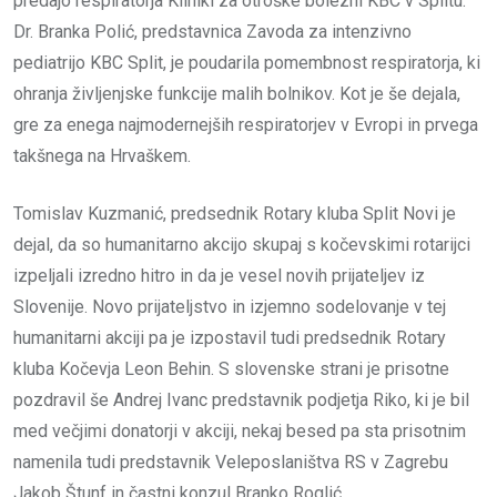
predajo respiratorja Kliniki za otroške bolezni KBC v Splitu.
Dr. Branka Polić, predstavnica Zavoda za intenzivno
pediatrijo KBC Split, je poudarila pomembnost respiratorja, ki
ohranja življenjske funkcije malih bolnikov. Kot je še dejala,
gre za enega najmodernejših respiratorjev v Evropi in prvega
takšnega na Hrvaškem.
Tomislav Kuzmanić, predsednik Rotary kluba Split Novi je
dejal, da so humanitarno akcijo skupaj s kočevskimi rotarijci
izpeljali izredno hitro in da je vesel novih prijateljev iz
Slovenije. Novo prijateljstvo in izjemno sodelovanje v tej
humanitarni akciji pa je izpostavil tudi predsednik Rotary
kluba Kočevja Leon Behin. S slovenske strani je prisotne
pozdravil še Andrej Ivanc predstavnik podjetja Riko, ki je bil
med večjimi donatorji v akciji, nekaj besed pa sta prisotnim
namenila tudi predstavnik Veleposlaništva RS v Zagrebu
Jakob Štunf in častni konzul Branko Roglić.