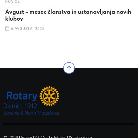
NOVICE
Avgust – mesec članstva in ustanavljanja novih
klubov
6 AVGUSTA, 2026
© 2023 Rotary D1912
- Izdelava: RSLabs d.o.o.