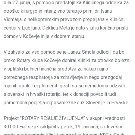
bila 27. junija, s pomočjo predstojnika Kliničnega oddelka za
otroško kirurgijo in intenzivno terapijo prim. dr. Ivana
Vidmarja, s helikopterskim prevozom prepeljana v Klinični
center v Ljubljano. Deklica Meta je nato v juliju končno prišla
domov v Kočevje in je v dobrem stanju.
V zahvalo za vso pomoč se je Janez Smola odločil, da bo
preko Rotary kluba Kočevje doniral Kliniki za otroške bolezni
v splitski bolnici finančna sredstva za nakup nujno
potrebnega respiratorja za zdravljenje in nego prezgodaj
rojenih otrok. Tej plemeniti gesti so se nemudoma odzvali
slovenski in hrvaški rotarijci ter k donaciji povabili tudi
pomembna podjetja in posameznike iz Slovenije in Hrvaške.
Projekt ”ROTARY REŠUJE ŽIVLJENJA” v skupni vrednosti
30.000 Eur, se je zaključil v petek, 19. januarja, s slovesno