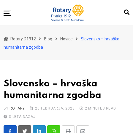
Skip
to
content
Domov
Rotary D1912
Blog
Novice
Slovensko – hrvaška
O nas
humanitarna zgodba
Za distrikt
Novice
Dogodki
Slovensko – hrvaška
Kontakt
humanitarna zgodba
BY
ROTARY
20 FEBRUARJA, 2023
2 MINUTES READ
3 LETA NAZAJ