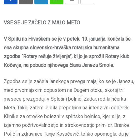
LinkedIn
Whatsapp
Print
Share
via
Email
VSE SE JE ZAČELO Z MALO METO
V Splitu na Hrvaškem se je v petek, 19. januarja, končala še
ena skupna slovensko-hrvaška rotarijska humanitarna
zgodba “Rotary rešuje življenja”, ki jo je sprožil Rotary klub
Kočevje, na pobudo njihovega člana Janeza Smole.
Zgodba se je začela lanskega prvega maja, ko se je Janezu,
med prvomajskim dopustom na Dugem otoku, skoraj tri
mesece prezgodaj, v Splošni bolnici Zadar, rodila hčerka
Meta. Takoj zatem je bila prepeljana na intenzivni oddelek
Klinike za otroške bolezni v splitsko bolnico, kjer si je, z
izjemno požrtvovalnostjo in strokovnostjo prim. dr. Branke
Polić in zdravnice Tanje Kovačević, toliko opomogla, da je