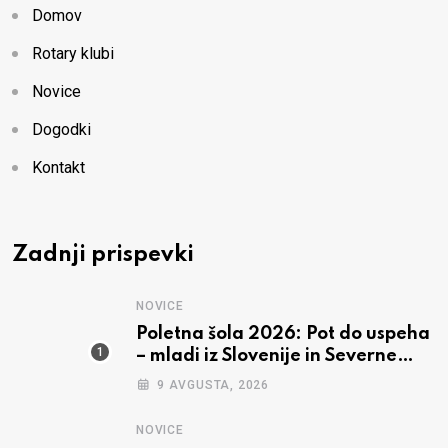
Domov
Rotary klubi
Novice
Dogodki
Kontakt
Zadnji prispevki
NOVICE
Poletna šola 2026: Pot do uspeha
– mladi iz Slovenije in Severne
Makedonije skupaj v Ohridu
9 AVGUSTA, 2026
NOVICE