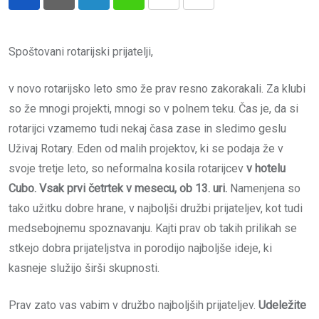
LinkedIn
Whatsapp
Print
Share
via
Email
Spoštovani rotarijski prijatelji,
v novo rotarijsko leto smo že prav resno zakorakali. Za klubi
so že mnogi projekti, mnogi so v polnem teku. Čas je, da si
rotarijci vzamemo tudi nekaj časa zase in sledimo geslu
Uživaj Rotary. Eden od malih projektov, ki se podaja že v
svoje tretje leto, so neformalna kosila rotarijcev
v
hotelu
Cubo
. Vsak prvi četrtek v mesecu, ob 13. uri.
Namenjena so
tako užitku dobre hrane, v najboljši družbi prijateljev, kot tudi
medsebojnemu spoznavanju. Kajti prav ob takih prilikah se
stkejo dobra prijateljstva in porodijo najboljše ideje, ki
kasneje služijo širši skupnosti.
Prav zato vas vabim v družbo najboljših prijateljev.
Udeležite