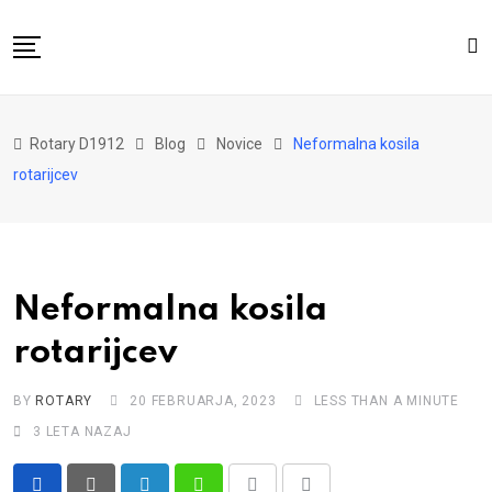
Skip
to
content
Domov
Rotary D1912
Blog
Novice
Neformalna kosila
O nas
rotarijcev
Za distrikt
Novice
Dogodki
Neformalna kosila
Kontakt
rotarijcev
BY
ROTARY
20 FEBRUARJA, 2023
LESS THAN A MINUTE
3 LETA NAZAJ