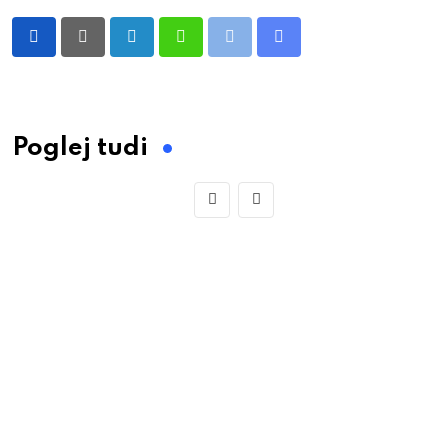
LinkedIn
Whatsapp
Print
Share
via
Email
Poglej tudi