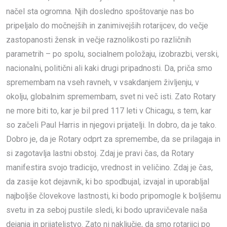
načel sta ogromna. Njih dosledno spoštovanje nas bo
pripeljalo do močnejših in zanimivejših rotarijcev, do večje
zastopanosti žensk in večje raznolikosti po različnih
parametrih – po spolu, socialnem položaju, izobrazbi, verski,
nacionalni, politični ali kaki drugi pripadnosti. Da, priča smo
spremembam na vseh ravneh, v vsakdanjem življenju, v
okolju, globalnim spremembam, svet ni več isti. Zato Rotary
ne more biti to, kar je bil pred 117 leti v Chicagu, s tem, kar
so začeli Paul Harris in njegovi prijatelji. In dobro, da je tako.
Dobro je, da je Rotary odprt za spremembe, da se prilagaja in
si zagotavlja lastni obstoj. Zdaj je pravi čas, da Rotary
manifestira svojo tradicijo, vrednost in veličino. Zdaj je čas,
da zasije kot dejavnik, ki bo spodbujal, izvajal in uporabljal
najboljše človekove lastnosti, ki bodo pripomogle k boljšemu
svetu in za seboj pustile sledi, ki bodo upravičevale naša
dejanja in prijateljstvo. Zato ni naključje, da smo rotarijci po