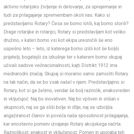
aktivno rotarijsko življenje in delovanje, za sprejemanje in
tudi za prilagajanje spremembam okoli nas. Kako si
predstavljamo Rotary? Česa se bomo lotili, kaj bomo storili?
Drage rotarijke in rotarijci, Rotary si predstavljam kot veliko
družino, v kateri bomo vsi kot ekipa uresničili še eno
uspešno leto – leto, iz katerega bomo izšli kot še boljši
prijatelji, bogatejši za izkušnje ter v katerem bomo skupaj
uživali sadove večnacionalnosti, kajti Distrikt 1912 ima
mednarodni značaj. Skupaj si moramo samo zamisliti Rotary
na tak način, da se bo vsak našel v njem. Predstavljajmo si
Rotary, kot si ga želimo, vendar še bolj raznolik, enakovreden
in vključujoč. Naj bo inovativen. Naj bo vpliven in slišan v
skupnosti, naj se ga sliši bolje in dllje, naj se izboljša
angažiranost članov in poveča naša sposobnost prilagajanja,
kar enostavno pomeni izvajanje Rotary akcijskega načrta.
Raznolikost, enakost in vključenost. Pomen in uporaba teh