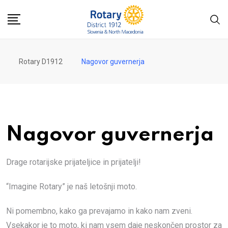
Skip
to
content
Rotary D1912
Nagovor guvernerja
Nagovor guvernerja
Drage rotarijske prijateljice in prijatelji!
“Imagine Rotary” je naš letošnji moto.
Ni pomembno, kako ga prevajamo in kako nam zveni.
Vsekakor je to moto, ki nam vsem daje neskončen prostor za