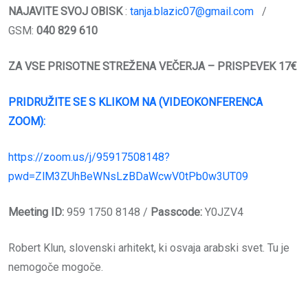
NAJAVITE SVOJ OBISK
:
tanja.blazic07@gmail.com
/
GSM:
040 829 610
ZA VSE PRISOTNE STREŽENA VEČERJA – PRISPEVEK 17€
PRIDRUŽITE SE S KLIKOM NA (VIDEOKONFERENCA
ZOOM):
https://zoom.us/j/95917508148?
pwd=ZlM3ZUhBeWNsLzBDaWcwV0tPb0w3UT09
Meeting ID:
959 1750 8148 /
Passcode:
Y0JZV4
Robert Klun, slovenski arhitekt, ki osvaja arabski svet. Tu je
nemogoče mogoče.