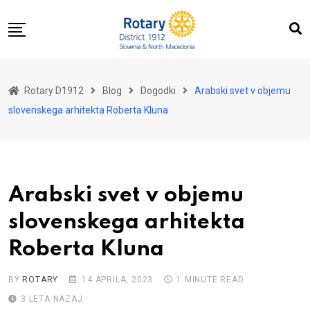
Skip
to
content
Domov
Rotary D1912
Blog
Dogodki
Arabski svet v objemu
O nas
slovenskega arhitekta Roberta Kluna
Za distrikt
Novice
Dogodki
Arabski svet v objemu
Kontakt
slovenskega arhitekta
Roberta Kluna
BY
ROTARY
14 APRILA, 2023
1 MINUTE READ
3 LETA NAZAJ