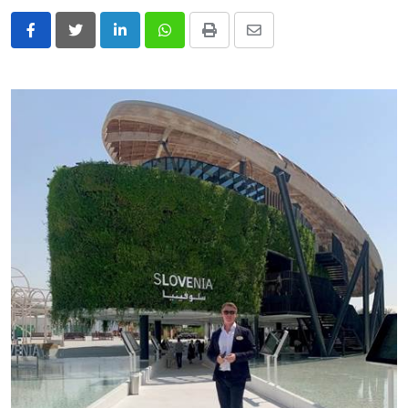
LinkedIn
Whatsapp
Print
Share
via
Email