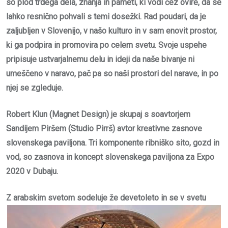
so plod trdega dela, znanja in pameti, ki vodi čez ovire, da se
lahko resnično pohvali s temi dosežki. Rad poudari, da je
zaljubljen v Slovenijo, v našo kulturo in v sam enovit prostor,
ki ga podpira in promovira po celem svetu. Svoje uspehe
pripisuje ustvarjalnemu delu in ideji da naše bivanje ni
umeščeno v naravo, pač pa so naši prostori del narave, in po
njej se zgleduje.
Robert Klun (Magnet Design) je skupaj s soavtorjem
Sandijem Piršem (Studio Pirrš) avtor kreativne zasnove
slovenskega paviljona. Tri komponente ribniško sito, gozd in
vod, so zasnova in koncept slovenskega paviljona za Expo
2020 v Dubaju.
Z arabskim svetom sodeluje že dev
eto
leto in se v svetu