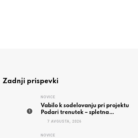
Avgust – mesec članstva in ustanavljanj
6 AVGUSTA, 2026
Zadnji prispevki
NOVICE
Vabilo k sodelovanju pri projektu
Podari trenutek – spletna
predstavitev
7 AVGUSTA, 2026
NOVICE