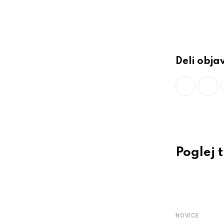
Email
Deli obja
Poglej 
NOVICE