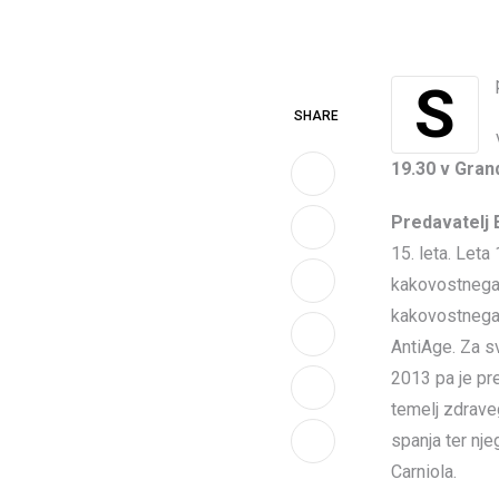
SHARE
19.30 v Gran
Predavatelj 
15. leta. Leta
kakovostnega 
LinkedIn
kakovostnega 
AntiAge. Za sv
Whatsapp
2013 pa je pr
Print
temelj zdraveg
spanja ter nje
Share
Carniola.
via