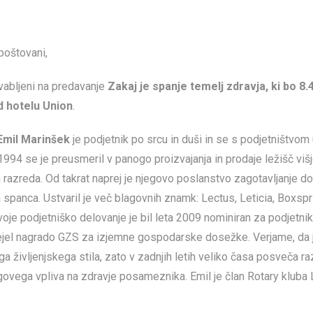
Spoštovani,
vabljeni na predavanje
Zakaj je spanje temelj zdravja, ki bo 8.
d hotelu Union
.
Emil Marinšek
je podjetnik po srcu in duši in se s podjetništvom
 1994 se je preusmeril v panogo proizvajanja in prodaje ležišč viš
razreda. Od takrat naprej je njegovo poslanstvo zagotavljanje do
spanca. Ustvaril je več blagovnih znamk: Lectus, Leticia, Boxspr
oje podjetniško delovanje je bil leta 2009 nominiran za podjetnika
ejel nagrado GZS za izjemne gospodarske dosežke. Verjame, da 
a življenjskega stila, zato v zadnjih letih veliko časa posveča r
govega vpliva na zdravje posameznika. Emil je član Rotary kluba 