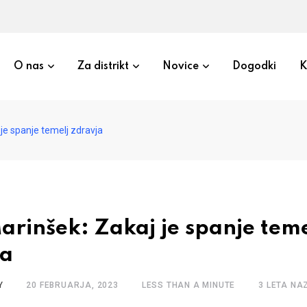
O nas
Za distrikt
Novice
Dogodki
K
 je spanje temelj zdravja
arinšek: Zakaj je spanje teme
ja
Y
20 FEBRUARJA, 2023
LESS THAN A MINUTE
3 LETA NA