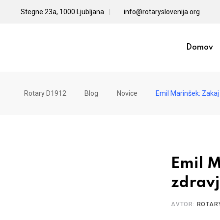
Skip
Stegne 23a, 1000 Ljubljana
info@rotaryslovenija.org
to
content
Domov
Rotary D1912
Blog
Novice
Emil Marinšek: Zakaj
Emil M
zdrav
AVTOR:
ROTAR