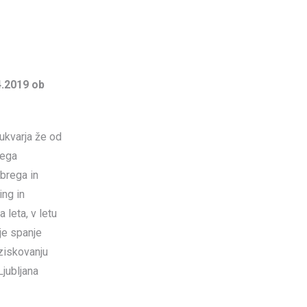
4.2019 ob
 ukvarja že od
jega
brega in
ing in
 leta, v letu
je spanje
aziskovanju
Ljubljana