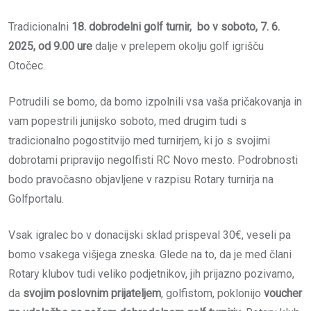
Tradicionalni
18. dobrodelni golf turnir, bo v soboto, 7. 6.
2025, od 9.00 ure
dalje v prelepem okolju golf igrišču
Otočec.
Potrudili se bomo, da bomo izpolnili vsa vaša pričakovanja in
vam popestrili junijsko soboto, med drugim tudi s
tradicionalno pogostitvijo med turnirjem, ki jo s svojimi
dobrotami pripravijo negolfisti RC Novo mesto. Podrobnosti
bodo pravočasno objavljene v
razpisu Rotary turnirja na
Golfportalu
.
Vsak igralec bo v donacijski sklad prispeval 30€, veseli pa
bomo vsakega višjega zneska. Glede na to, da je med člani
Rotary klubov tudi veliko
podjetnikov
, jih prijazno pozivamo,
da
svojim poslovnim prijateljem
, golfistom, poklonijo
voucher