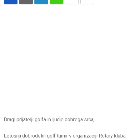
LinkedIn
Whatsapp
Print
Share
via
Email
Dragi prijatelji golfa in ljudje dobrega srca,
Letošnji dobrodelni golf turnir v organizaciji Rotary kluba