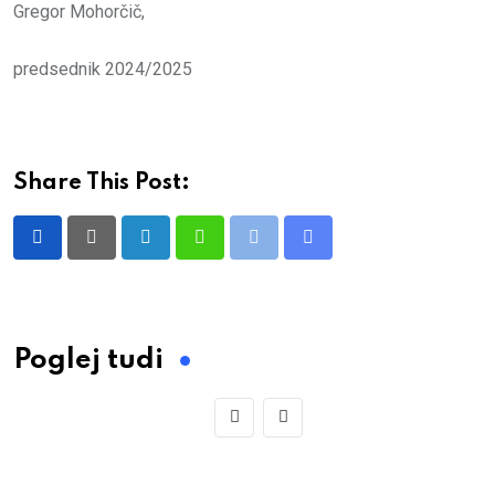
Gregor Mohorčič,
predsednik 2024/2025
Share This Post:
LinkedIn
Whatsapp
Print
Share
via
Email
Poglej tudi