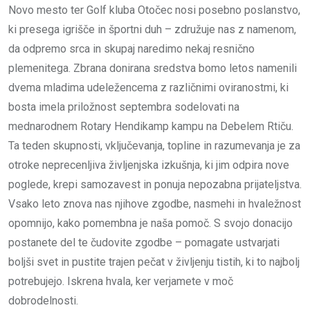
Novo mesto ter Golf kluba Otočec nosi posebno poslanstvo,
ki presega igrišče in športni duh – združuje nas z namenom,
da odpremo srca in skupaj naredimo nekaj resnično
plemenitega. Zbrana donirana sredstva bomo letos namenili
dvema mladima udeležencema z različnimi oviranostmi, ki
bosta imela priložnost septembra sodelovati na
mednarodnem Rotary Hendikamp kampu na Debelem Rtiču.
Ta teden skupnosti, vključevanja, topline in razumevanja je za
otroke neprecenljiva življenjska izkušnja, ki jim odpira nove
poglede, krepi samozavest in ponuja nepozabna prijateljstva.
Vsako leto znova nas njihove zgodbe, nasmehi in hvaležnost
opomnijo, kako pomembna je naša pomoč. S svojo donacijo
postanete del te čudovite zgodbe – pomagate ustvarjati
boljši svet in pustite trajen pečat v življenju tistih, ki to najbolj
potrebujejo. Iskrena hvala, ker verjamete v moč
dobrodelnosti.