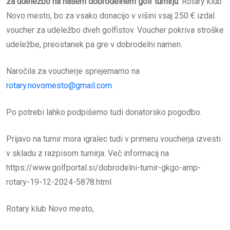
za udeležbo na našem dobrodelnem golf turnirju
. Rotary klub
Novo mesto, bo za vsako donacijo v višini vsaj 250 € izdal
voucher za udeležbo dveh golfistov. Voucher pokriva stroške
udeležbe, preostanek pa gre v dobrodelni namen.
Naročila za voucherje sprejemamo na
rotary.novomesto@gmail.com
.
Po potrebi lahko podpišemo tudi donatorsko pogodbo.
Prijavo na turnir mora igralec tudi v primeru voucherja izvesti
v skladu z razpisom turnirja.
Več informacij na
https://www.golfportal.si/dobrodelni-turnir-gkgo-amp-
rotary-19-12-2024-5878.html
Rotary klub Novo mesto,