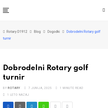
Skip
to
content
Domov
Rotary D1912
Blog
Dogodki
Dobrodelni Rotary golf
O nas
turnir
Za distrikt
Novice
Dogodki
Dobrodelni Rotary golf
Kontakt
turnir
BY
ROTARY
7 JUNIJA, 2025
1 MINUTE READ
1 LETO NAZAJ