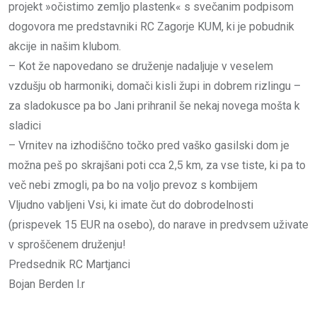
projekt »očistimo zemljo plastenk« s svečanim podpisom
dogovora me predstavniki RC Zagorje KUM, ki je pobudnik
akcije in našim klubom.
– Kot že napovedano se druženje nadaljuje v veselem
vzdušju ob harmoniki, domači kisli župi in dobrem rizlingu –
za sladokusce pa bo Jani prihranil še nekaj novega mošta k
sladici
– Vrnitev na izhodiščno točko pred vaško gasilski dom je
možna peš po skrajšani poti cca 2,5 km, za vse tiste, ki pa to
več nebi zmogli, pa bo na voljo prevoz s kombijem
Vljudno vabljeni Vsi, ki imate čut do dobrodelnosti
(prispevek 15 EUR na osebo), do narave in predvsem uživate
v sproščenem druženju!
Predsednik RC Martjanci
Bojan Berden l.r