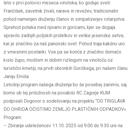
leto v prvi polovici meseca vinotoka, ko goduje sveti
Frančišek, zavetnik živali, narave in revežev, tradicionalni
pohod namenjen druženju članov in simpatizerjev rotarijstva.
Sprehod poteka med njivami in goricami, kjer se dogaja
spravilo zadnjih poljskih pridelkov in velike jesenske setve,
kar je značilno za naš panonski svet. Pohod traja kakšno uro
z vmesnimi postanki. Vse pa se konča z značilno domačo
kislo župo, moštom in dobim rizlingom na vinotoču oz.
turistični kmetiji, na prvih obronkih Goričkega, pri našem članu
Janiju Erniša.
Letošnji program našega druženja bo še posebej zanimiv, saj
bomo ob tej priložnosti na povabilo RC Zagorje KUM
podpisali Dogovor o sodelovanju na projektu “OD TRIGLAVA
DO OHRIDA OČISTIMO ZEMLJO PLASTIČNIH ODPADKOV«
Program:
– Zbiranje udeležencev 11.10. 2025 od 9.00 do 9.30 ure na