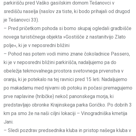
parkirišču pred Vaško gasilskim domom Tešanovci v
središču naselja (naslov za tiste, ki bodo prihajali od drugod
je Tešanovci 33).
– Pred pričetkom pohoda si bomo skupaj ogledali gradbišče
novega turističnega objekta »Gostišče z nastanitvijo Zlato
polje«, ki je v neposredni bližini
– Pohod nas potem vodi mimo znane čokoladnice Passero,
ki je v neposredni bližini parkirišča, nadaljujemo pa do
obeležja tekmovalnega prostora svetovnega prvenstva v
oranju, ki je potekalo na tej ravnici pred 15 leti. Nadaljujemo
po makadamu med njivami ob potoku in počasi premagujemo
prve naplavine (hribčke) nekoč panonskega morja, ki
predstavljajo obronke Krajinskega parka Goričko. Po dobrih 3
km pa smo že na naši ciljni lokaciji – Vinogradniška kmetija
Jani.
– Sledi pozdrav predsednika kluba in pristop našega kluba v