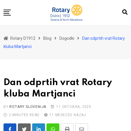
Skip
to
content
Domov
Rotary D1912
Blog
Dogodki
Dan odprtih vrat Rotary
O nas
kluba Martjanci
Za distrikt
Novice
Dogodki
Dan odprtih vrat Rotary
Kontakt
kluba Martjanci
BY
ROTARY SLOVENIJA
11 OKTOBRA, 2025
2 MINUTES READ
11 MESECEV NAZAJ