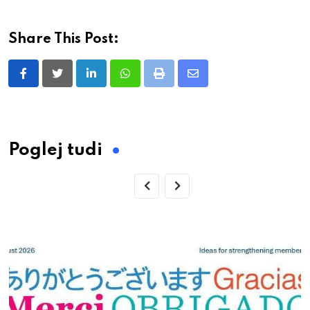
Share This Post:
LinkedIn
Whatsapp
Print
Share
via
Email
Poglej tudi