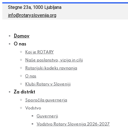
Skip
Stegne 23a, 1000 Ljubljana
to
info@rotaryslovenija.org
content
Domov
O nas
Kaj je ROTARY
Naše poslanstvo, vizija in cilji
Rotarijski kodeks ravnanja
O nas
Klubi Rotary v Sloveniji
Za distrikt
Sporočila guvernerja
Vodstvo
Guvernerji
Vodstvo Rotary Slovenija 2026-2027