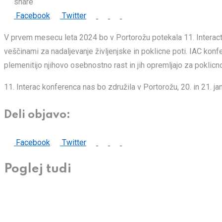
share
LinkedIn
Whatsapp
Print
Share
Facebook
Twitter
via
V prvem mesecu leta 2024 bo v Portorožu potekala 11. Interact 
Email
veščinami za nadaljevanje življenjske in poklicne poti. IAC konfe
plemenitijo njihovo osebnostno rast in jih opremljajo za poklicno
11. Interac konferenca nas bo združila v Portorožu, 20. in 21. ja
Deli objavo:
LinkedIn
Whatsapp
Print
Share
Facebook
Twitter
via
Poglej tudi
Email