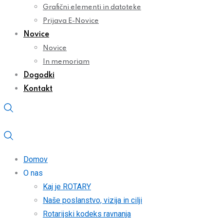
Grafični elementi in datoteke
Prijava E-Novice
Novice
Novice
In memoriam
Dogodki
Kontakt
Domov
O nas
Kaj je ROTARY
Naše poslanstvo, vizija in cilji
Rotarijski kodeks ravnanja